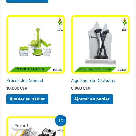
Presse Jus Manuel
Aiguiseur de Couteaux
10.000
CFA
6.900
CFA
Ajouter au panier
Ajouter au panier
Le
Le
5%
prix
prix
Promo !
Promo !
initial
actuel
était :
est :