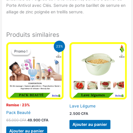
Porte Antivol avec Clés. Serrure de porte barillet de serrure en
alliage de zinc poignée en treillis serrure.
Produits similaires
Le
Le
23%
prix
prix
Promo !
Promo !
initial
actuel
était :
est :
65.000 CFA.
49.900 CFA.
Remise : 23%
Lave Légume
Pack Beauté
2.500
CFA
65.000
CFA
49.900
CFA
Ajouter au panier
Ajouter au panier