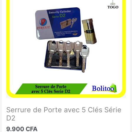
de
Porte
avec
5
Clés
Série
D2
Serrure de Porte avec 5 Clés Série
D2
9.900
CFA