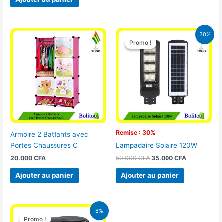
Le
Le
30%
prix
prix
Promo !
Promo !
initial
actuel
était :
est :
50.000 CFA.
35.000 CFA
Remise : 30%
Armoire 2 Battants avec
Portes Chaussures C
Lampadaire Solaire 120W
20.000
CFA
50.000
CFA
35.000
CFA
Ajouter au panier
Ajouter au panier
Le
Le
8%
prix
prix
Promo !
Promo !