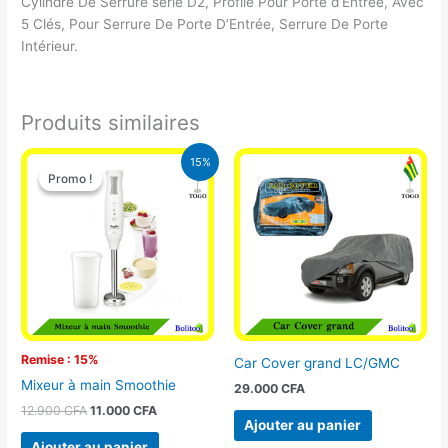
Cylindre De Serrure série D2, Profilé Pour Porte d’Entrée, Avec
5 Clés, Pour Serrure De Porte D’Entrée, Serrure De Porte
Intérieur.
Produits similaires
Le
Le
15%
prix
prix
Promo !
Promo !
initial
actuel
était :
est :
12.900 CFA.
11.000 CFA.
Remise : 15%
Car Cover grand LC/GMC
Mixeur à main Smoothie
29.000
CFA
12.900
CFA
11.000
CFA
Ajouter au panier
Ajouter au panier