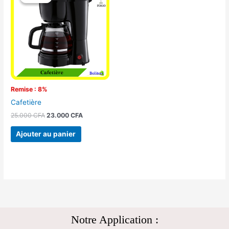
initial
actuel
était :
est :
25.000 CFA.
23.000 CFA.
Remise : 8%
Cafetière
25.000
CFA
23.000
CFA
Ajouter au panier
Notre Application :