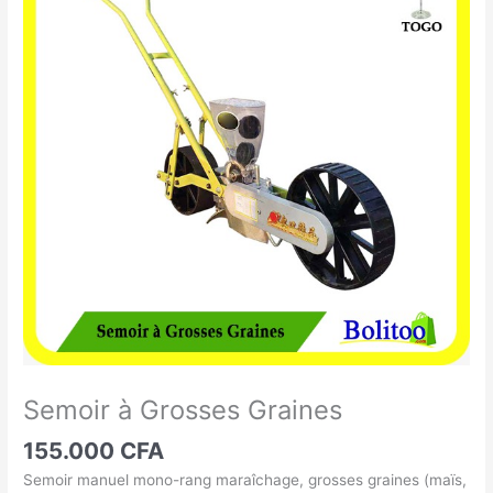
à
Grosses
Graines
Semoir à Grosses Graines
155.000
CFA
Semoir manuel mono-rang maraîchage, grosses graines (maïs,