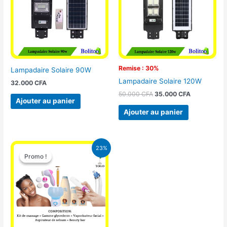
Remise : 30%
Lampadaire Solaire 90W
Lampadaire Solaire 120W
32.000
CFA
50.000
CFA
35.000
CFA
Ajouter au panier
Ajouter au panier
Le
Le
23%
prix
prix
Promo !
Promo !
initial
actuel
était :
est :
65.000 CFA.
49.900 CFA.