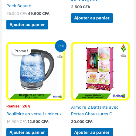
Pack Beauté
2.500
CFA
65.000
CFA
49.900
CFA
Ajouter au panier
Ajouter au panier
Le
Le
26%
prix
prix
Promo !
Promo !
initial
actuel
était :
est :
16.900 CFA.
12.500 CFA.
Remise : 26%
Armoire 2 Battants avec
Portes Chaussures C
Bouilloire en verre Lumineux
20.000
CFA
16.900
CFA
12.500
CFA
Ajouter au panier
Ajouter au panier