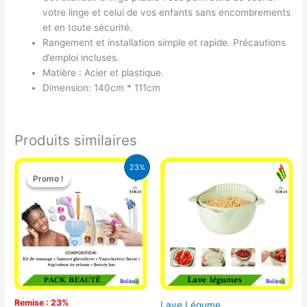
votre linge et celui de vos enfants sans encombrements
et en toute sécurité.
Rangement et installation simple et rapide. Précautions
d’emploi incluses.
Matière : Acier et plastique.
Dimension: 140cm * 111cm
Produits similaires
Le
Le
23%
prix
prix
Promo !
Promo !
initial
actuel
était :
est :
65.000 CFA.
49.900 CFA.
Remise : 23%
Lave Légume