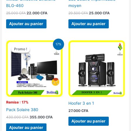
BLG-460
moyen
25.000
CFA
22.000
CFA
29.500
CFA
25.000
CFA
Ajouter au panier
Ajouter au panier
Le
Le
17%
prix
prix
Promo !
Promo !
initial
actuel
était :
est :
430.000 CFA.
355.000 CFA.
Remise : 17%
Hoofer 3 en 1
Pack Solaire 380
27.000
CFA
430.000
CFA
355.000
CFA
Ajouter au panier
Ajouter au panier