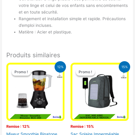
votre linge et celui de vos enfants sans encombrements
et en toute sécurité.
Rangement et installation simple et rapide. Précautions
d’emploi incluses.
Matière : Acier et plastique.
Produits similaires
Le
Le
Le
Le
12%
15%
prix
prix
prix
prix
Promo !
Promo !
Promo !
Promo !
initial
actuel
initial
actuel
était :
est :
était :
est :
25.000 CFA.
22.000 CFA.
29.500 CFA.
25.000 CFA
Remise : 12%
Remise : 15%
Mixeur Smoothie Binatone
Sac Solaire Imperméable