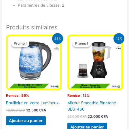
Paramètres de vitesse: 2
Produits similaires
Le
Le
Le
Le
26%
12%
prix
prix
prix
prix
Promo !
Promo !
Promo !
Promo !
initial
actuel
initial
actuel
était :
est :
était :
est :
16.900 CFA.
12.500 CFA.
25.000 CFA.
22.000 CFA
Remise : 26%
Remise : 12%
Bouilloire en verre Lumineux
Mixeur Smoothie Binatone
BLG-460
16.900
CFA
12.500
CFA
25.000
CFA
22.000
CFA
Ajouter au panier
Ajouter au panier