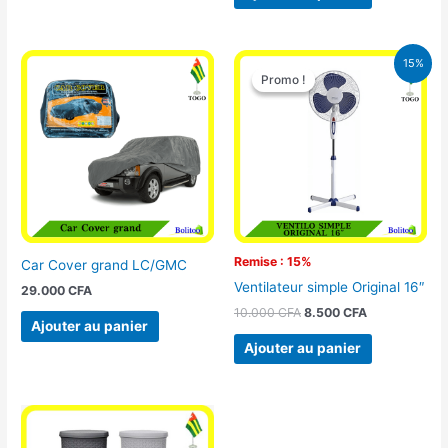
Le
Le
15%
prix
prix
Promo !
Promo !
initial
actuel
était :
est :
10.000 CFA.
8.500 CFA.
Remise : 15%
Car Cover grand LC/GMC
Ventilateur simple Original 16″
29.000
CFA
10.000
CFA
8.500
CFA
Ajouter au panier
Ajouter au panier