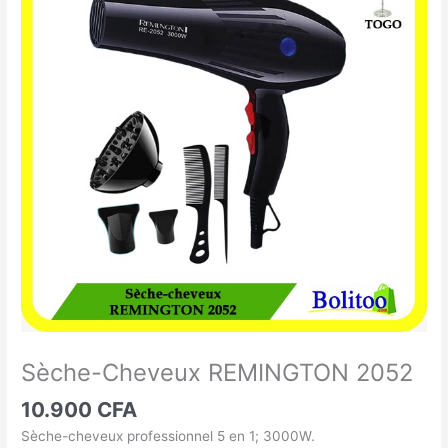
Cheveux
REMINGTON
2052
Sèche-Cheveux REMINGTON 2052
10.900
CFA
Sèche-cheveux professionnel 5 en 1; 3000W.