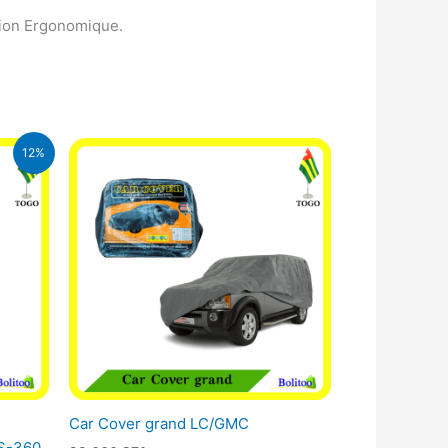
tion Ergonomique.
12%
CFA.
Car Cover grand LC/GMC
LS-360