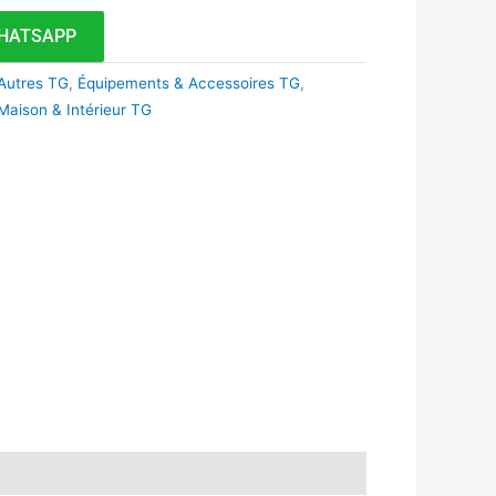
HATSAPP
Autres TG
,
Équipements & Accessoires TG
,
Maison & Intérieur TG
k
r
tsApp
inkedIn