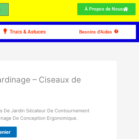
À Propos de Nous
Trucs & Astuces
Besoins d’Aides
ardinage – Ciseaux de
les De Jardin Sécateur De Contournement
rdinage De Conception Ergonomique.
anier