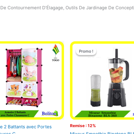
ur De Contournement D’Élagage, Outils De Jardinage De Concep
Le
Le
prix
prix
Promo !
Promo !
initial
actuel
était :
est :
25.000 CFA.
22.000 
Remise : 12%
e 2 Battants avec Portes
Mixeur Smoothie Binatone B
sures C