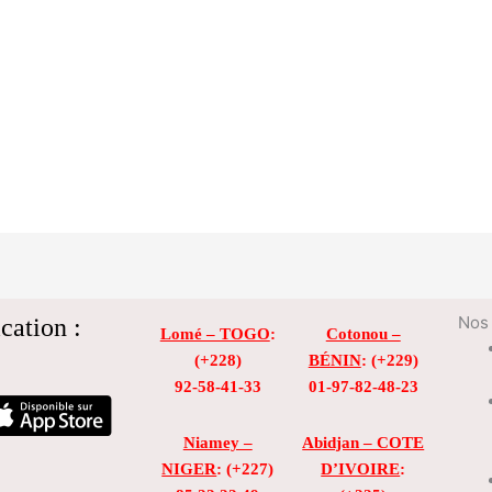
cation :
Nos 
Lomé – TOGO
:
Cotonou –
(+228)
BÉNIN
: (+229)
92-58-41-33
01-97-82-48-23
Niamey –
Abidjan – COTE
NIGER
: (+227)
D’IVOIRE
: