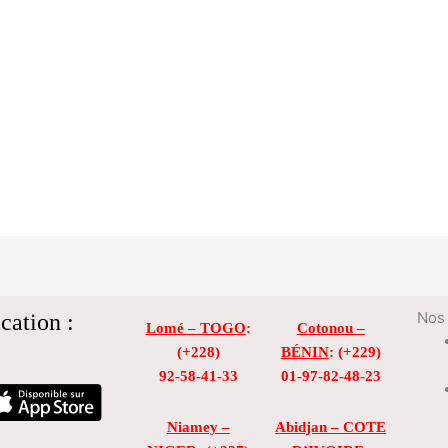
cation :
Nos 
Lomé – TOGO
:
Cotonou –
(+228)
BÉNIN
: (+229)
92-58-41-33
01-97-82-48-23
Niamey –
Abidjan – COTE