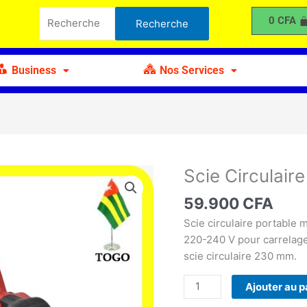
Circulaire
Recherche
0
CFA
Recherche
WISEUP
pour :
230mm
Business
Nos Services
Scie Circula
quantité
de
59.900
CFA
Scie
Circulaire
Scie circulaire portable
WISEUP
220-240 V pour carrelage,
230mm
scie circulaire 230 mm.
Ajouter au p