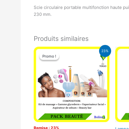
Scie circulaire portable multifonction haute p
230 mm.
Produits similaires
Le
Le
23%
prix
prix
Promo !
Promo !
initial
actuel
était :
est :
65.000 CFA.
49.900 CFA.
Remise : 23%
Lampad