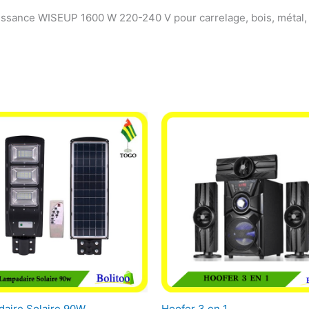
uissance WISEUP 1600 W 220-240 V pour carrelage, bois, métal, bé
aire Solaire 90W
Hoofer 3 en 1