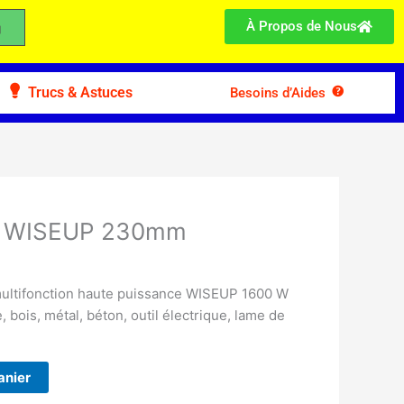
À Propos de Nous
Trucs & Astuces
Besoins d’Aides
ire WISEUP 230mm
 multifonction haute puissance WISEUP 1600 W
 bois, métal, béton, outil électrique, lame de
anier