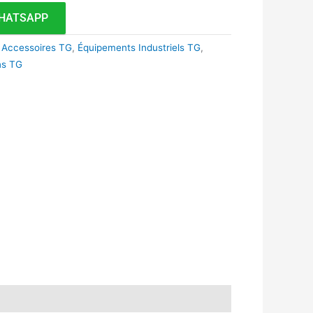
HATSAPP
 Accessoires TG
,
Équipements Industriels TG
,
ons TG
k
r
tsApp
inkedIn