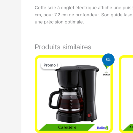
Cette scie à onglet électrique affiche une pu
cm, pour 7,2 cm de profondeur. Son guide laser
une précision optimale.
Produits similaires
Le
Le
8%
prix
prix
Promo !
Promo !
initial
actuel
était :
est :
25.000 CFA.
23.000 CFA.