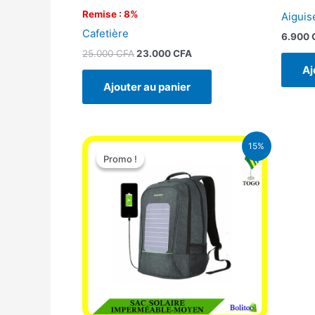
Remise : 8%
Aiguis
Cafetière
6.900
25.000
CFA
23.000
CFA
Aj
Ajouter au panier
Le
Le
15%
prix
prix
Promo !
Promo !
initial
actuel
était :
est :
29.500 CFA.
25.000 CFA.