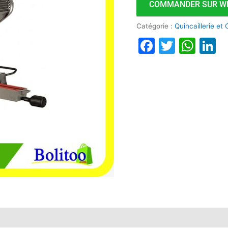
COMMANDER SUR W
PP251SUL
1800W
Catégorie :
Quincaillerie et
Faceboo
Twitte
Wha
L