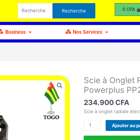
Recherche
Onglet
0
CFA
Recherche
pour :
Radiale
à
255mm
Business
Nos Services
Powerplus
PP251SUL
1800W
Scie à Onglet
quantité
de
Powerplus PP
Scie
à
234.900
CFA
Onglet
Scie à onglet radiale él
Radiale
à
Ajouter au p
255mm
Powerplus