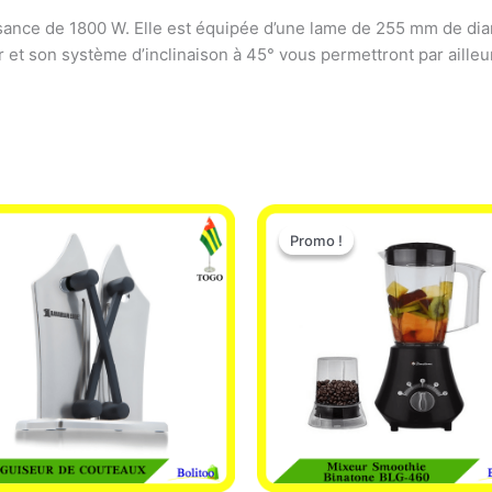
issance de 1800 W. Elle est équipée d’une lame de 255 mm de d
 et son système d’inclinaison à 45° vous permettront par aille
Le
Le
prix
prix
Promo !
Promo !
initial
actuel
était :
est :
25.000 CFA.
22.000 