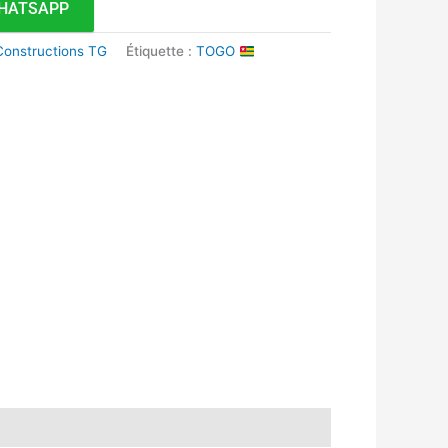
HATSAPP
 Constructions TG
Étiquette :
TOGO
k
r
tsApp
inkedIn