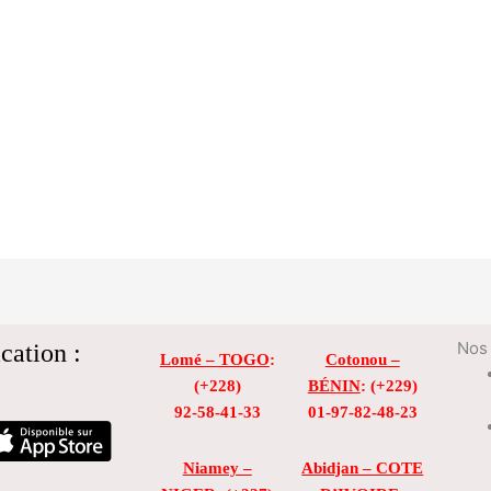
cation :
Nos 
Lomé – TOGO
:
Cotonou –
(+228)
BÉNIN
: (+229)
92-58-41-33
01-97-82-48-23
Niamey –
Abidjan – COTE