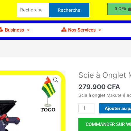
à
Recherche
0
CFA
Recherche
Onglet
pour :
Makute
2000W
Business
Nos Services
Scie à Onglet
quantité
de
279.900
CFA
Scie
à
Scie à onglet Makute éle
Onglet
Ajouter au p
Makute
2000W
COMMANDER SUR W