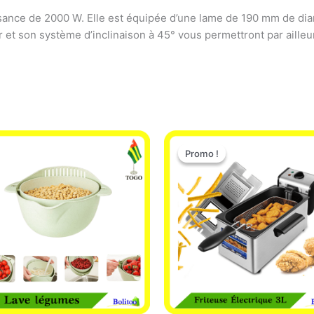
issance de 2000 W. Elle est équipée d’une lame de 190 mm de d
 et son système d’inclinaison à 45° vous permettront par aille
Le
Le
prix
prix
Promo !
Promo !
initial
actuel
était :
est :
39.000 CFA.
37.000 C