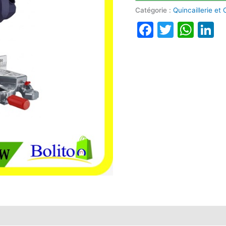
Catégorie :
Quincaillerie et
Faceboo
Twitte
Wha
L