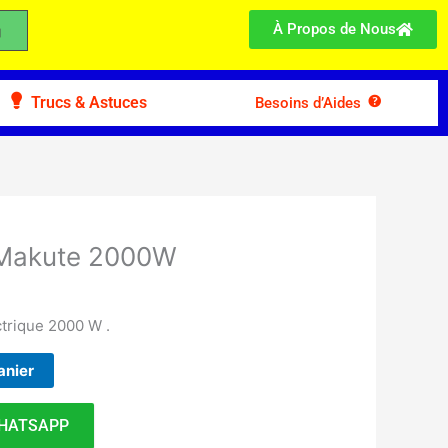
À Propos de Nous
Trucs & Astuces
Besoins d’Aides
 Makute 2000W
ctrique 2000 W .
anier
HATSAPP