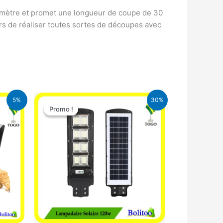
iamètre et promet une longueur de coupe de 30
urs de réaliser toutes sortes de découpes avec
Le
Le
5%
30%
prix
prix
Promo !
Promo !
initial
actuel
était :
est :
FA.
50.000 CFA.
35.000 CFA.