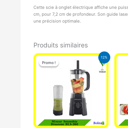
Cette scie à onglet électrique affiche une pu
cm, pour 7,2 cm de profondeur. Son guide laser
une précision optimale.
Produits similaires
Le
Le
12%
prix
prix
Promo !
Promo !
initial
actuel
était :
est :
25.000 CFA.
22.000 CFA.