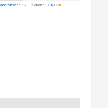
 Constructions TG
Étiquette :
TOGO
k
r
tsApp
inkedIn