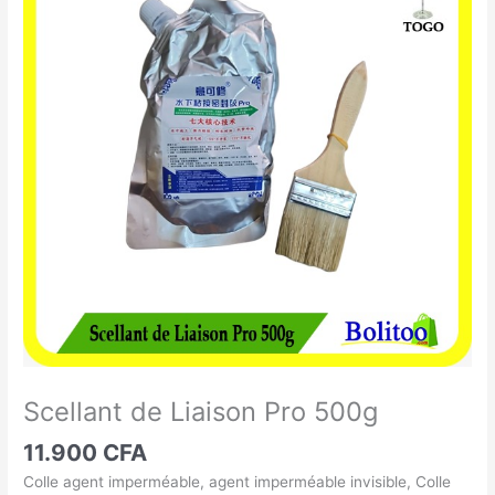
de
Liaison
Pro
500g
Scellant de Liaison Pro 500g
11.900
CFA
Colle agent imperméable, agent imperméable invisible, Colle