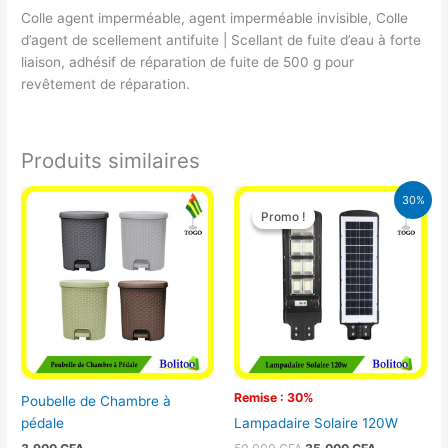
Colle agent imperméable, agent imperméable invisible, Colle
d’agent de scellement antifuite | Scellant de fuite d’eau à forte
liaison, adhésif de réparation de fuite de 500 g pour
revêtement de réparation.
Produits similaires
Le
Le
30%
prix
prix
Promo !
Promo !
initial
actuel
était :
est :
50.000 CFA.
35.000 CFA
Remise : 30%
Poubelle de Chambre à
pédale
Lampadaire Solaire 120W