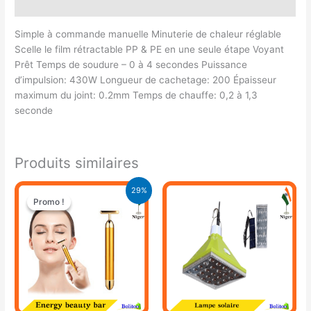
Avis (0)
Simple à commande manuelle Minuterie de chaleur réglable
Scelle le film rétractable PP & PE en une seule étape Voyant
Prêt Temps de soudure – 0 à 4 secondes Puissance
d’impulsion: 430W Longueur de cachetage: 200 Épaisseur
maximum du joint: 0.2mm Temps de chauffe: 0,2 à 1,3
seconde
Produits similaires
Le
Le
29%
prix
prix
Promo !
Promo !
initial
actuel
était :
est :
11.900 CFA.
8.500 CFA.