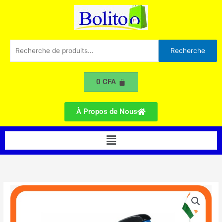
Impulsion
Aller
200mm
au
contenu
Recherche
Recherche
pour :
0
CFA
À Propos de Nous
Menu
quantité
de
Scellant