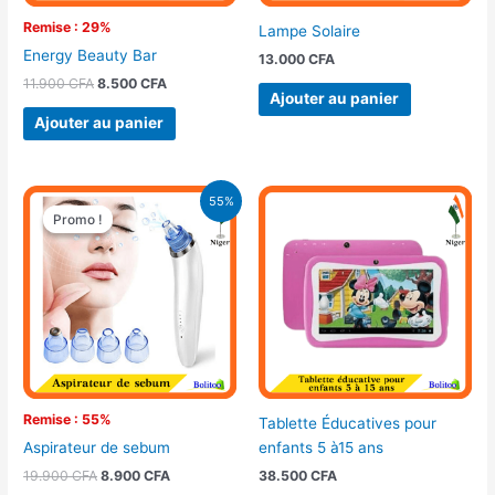
Remise : 29%
Lampe Solaire
Energy Beauty Bar
13.000
CFA
11.900
CFA
8.500
CFA
Ajouter au panier
Ajouter au panier
Le
Le
55%
prix
prix
Promo !
Promo !
initial
actuel
était :
est :
19.900 CFA.
8.900 CFA.
Remise : 55%
Tablette Éducatives pour
enfants 5 à15 ans
Aspirateur de sebum
38.500
CFA
19.900
CFA
8.900
CFA