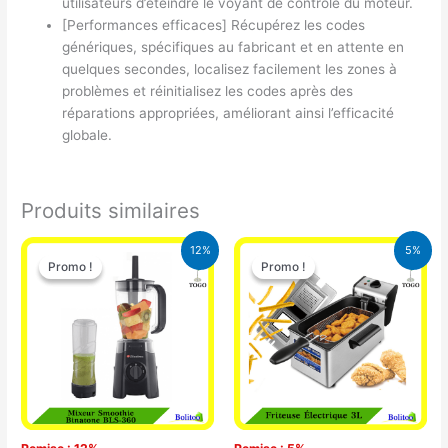
utilisateurs d’éteindre le voyant de contrôle du moteur.
[Performances efficaces] Récupérez les codes
génériques, spécifiques au fabricant et en attente en
quelques secondes, localisez facilement les zones à
problèmes et réinitialisez les codes après des
réparations appropriées, améliorant ainsi l’efficacité
globale.
Produits similaires
Le
Le
Le
Le
12%
5%
prix
prix
prix
prix
Promo !
Promo !
Promo !
Promo !
initial
actuel
initial
actuel
était :
est :
était :
est :
25.000 CFA.
22.000 CFA.
39.000 CFA.
37.000 CFA.