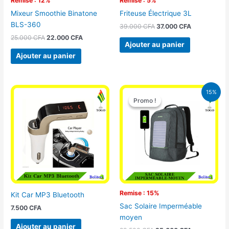
Remise : 12%
Remise : 5%
Mixeur Smoothie Binatone
Friteuse Électrique 3L
BLS-360
39.000
CFA
37.000
CFA
25.000
CFA
22.000
CFA
Ajouter au panier
Ajouter au panier
Le
Le
15%
prix
prix
Promo !
Promo !
initial
actuel
était :
est :
29.500 CFA.
25.000 CFA
Remise : 15%
Kit Car MP3 Bluetooth
Sac Solaire Imperméable
7.500
CFA
moyen
Ajouter au panier