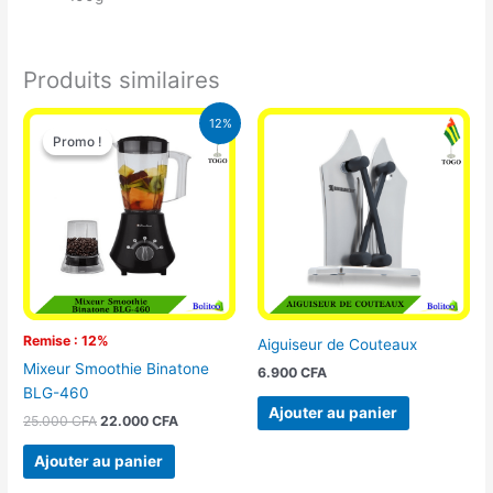
Produits similaires
Le
Le
12%
prix
prix
Promo !
Promo !
initial
actuel
était :
est :
25.000 CFA.
22.000 CFA.
Remise : 12%
Aiguiseur de Couteaux
Mixeur Smoothie Binatone
6.900
CFA
BLG-460
Ajouter au panier
25.000
CFA
22.000
CFA
Ajouter au panier