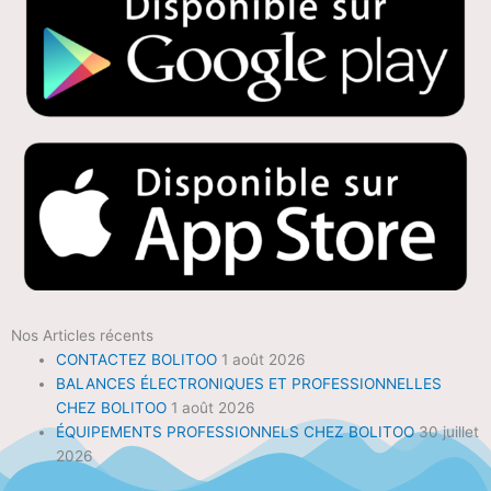
Nos Articles récents
CONTACTEZ BOLITOO
1 août 2026
BALANCES ÉLECTRONIQUES ET PROFESSIONNELLES
CHEZ BOLITOO
1 août 2026
ÉQUIPEMENTS PROFESSIONNELS CHEZ BOLITOO
30 juillet
2026