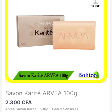
Karité
ARVEA
100g
Savon Karité ARVEA 100g
2.300
CFA
Arvea Savon Karité – 100g – Peaux Sensibles.