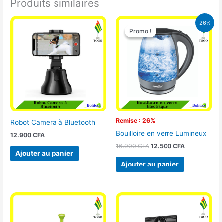
Produits similaires
Le
Le
26%
prix
prix
Promo !
Promo !
initial
actuel
était :
est :
16.900 CFA.
12.500 CFA.
Remise : 26%
Robot Camera à Bluetooth
Bouilloire en verre Lumineux
12.900
CFA
16.900
CFA
12.500
CFA
Ajouter au panier
Ajouter au panier