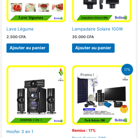
Lave Légume
Lampadaire Solaire 100W
2.500
CFA
35.000
CFA
Ajouter au panier
Ajouter au panier
Le
Le
17%
prix
prix
Promo !
Promo !
initial
actuel
était :
est :
430.000 CFA.
355.000 
Remise : 17%
Hoofer 3 en 1