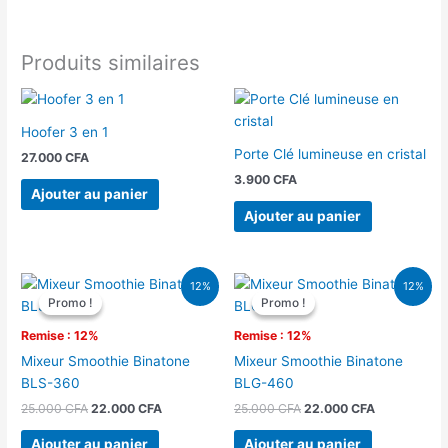
Produits similaires
Hoofer 3 en 1
Porte Clé lumineuse en cristal
27.000
CFA
3.900
CFA
Ajouter au panier
Ajouter au panier
Le
Le
Le
Le
12%
12%
prix
prix
prix
prix
Promo !
Promo !
Promo !
Promo !
initial
actuel
initial
actuel
était :
est :
était :
est :
Remise : 12%
Remise : 12%
25.000 CFA.
22.000 CFA.
25.000 CFA.
22.000 CFA
Mixeur Smoothie Binatone
Mixeur Smoothie Binatone
BLS-360
BLG-460
25.000
CFA
22.000
CFA
25.000
CFA
22.000
CFA
Ajouter au panier
Ajouter au panier