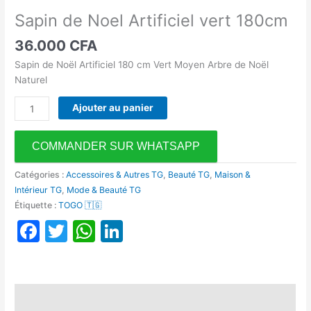
Artificiel
Sapin de Noel Artificiel vert 180cm
vert
36.000
CFA
180cm
Sapin de Noël Artificiel 180 cm Vert Moyen Arbre de Noël
Naturel
Ajouter au panier
COMMANDER SUR WHATSAPP
Catégories :
Accessoires & Autres TG
,
Beauté TG
,
Maison &
Intérieur TG
,
Mode & Beauté TG
Étiquette :
TOGO 🇹🇬
Facebook
Twitter
WhatsApp
LinkedIn
Description