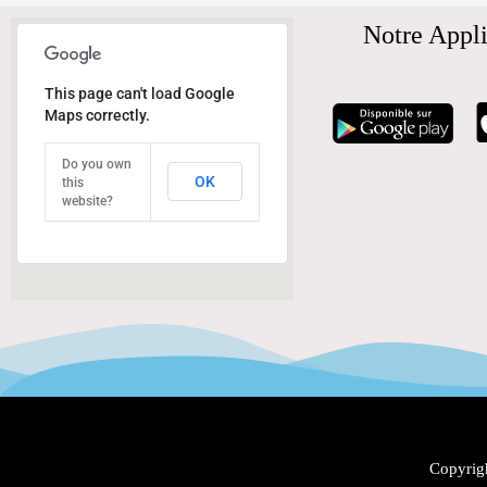
Notre Appli
This page can't load Google
Maps correctly.
Do you own
OK
this
website?
Copyrigh