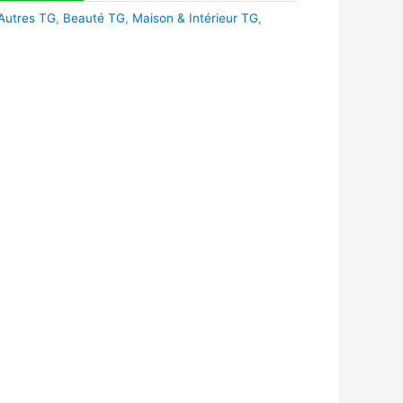
Autres TG
,
Beauté TG
,
Maison & Intérieur TG
,
k
r
tsApp
inkedIn