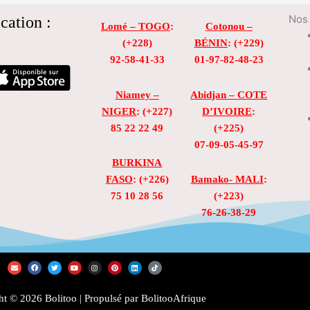
cation :
Nos 
Lomé – TOGO
:
Cotonou –
(+228)
BÉNIN
: (+229)
92-58-41-33
01-97-82-48-23
Niamey –
Abidjan – COTE
NIGER
: (+227)
D’IVOIRE
:
85 22 22 49
(+225)
07-09-05-45-97
BURKINA
FASO
: (+226)
Bamako- MALI
:
75 10 28 56
(+223)
76-26-38-29
E
F
T
Y
I
P
L
T
n
a
w
o
n
i
i
i
v
c
i
u
s
n
n
k
e
e
t
t
t
t
k
t
l
b
t
u
a
e
e
o
t © 2026 Bolitoo | Propulsé par BolitooAfrique
o
o
e
b
g
r
d
k
p
o
r
e
r
e
i