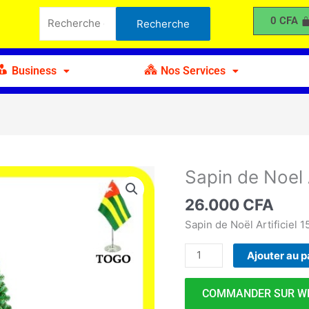
de
Recherche
0
CFA
Recherche
Noel
pour :
Artificiel
vert
Business
Nos Services
150cm
Sapin de Noel 
quantité
de
26.000
CFA
Sapin
de
Sapin de Noël Artificiel
Noel
Ajouter au p
Artificiel
vert
150cm
COMMANDER SUR W