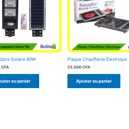
aire Solaire 90W
Plaque Chauffante Électrique
0
CFA
25.000
CFA
outer au panier
Ajouter au panier