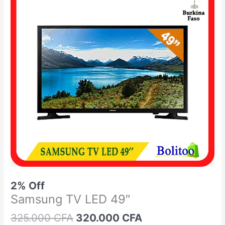
était :
est :
TV
325.000 CFA.
320.000 CFA.
LED
49"
2% Off
Samsung TV LED 49″
325.000
CFA
320.000
CFA