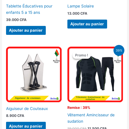
Tablette Éducatives pour
Lampe Solaire
enfants 5 a 15 ans
13.000
CFA
39.000
CFA
Ajouter au panier
Ajouter au panier
Le
Le
39%
prix
prix
Promo !
Promo !
initial
actuel
était :
est :
19.000 CFA.
11.500 CFA.
Remise : 39%
Aiguiseur de Couteaux
Vêtement Amincisseur de
8.900
CFA
sudation
Ajouter au panier
19.000
CFA
11.500
CFA