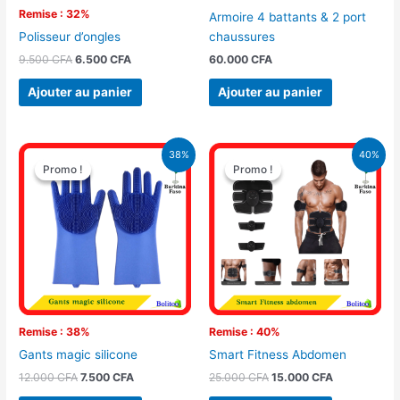
Remise : 32%
Armoire 4 battants & 2 port
chaussures
Polisseur d’ongles
60.000
CFA
9.500
CFA
6.500
CFA
Ajouter au panier
Ajouter au panier
Le
Le
Le
Le
38%
40%
prix
prix
prix
prix
Promo !
Promo !
Promo !
Promo !
initial
actuel
initial
actuel
était :
est :
était :
est :
12.000 CFA.
7.500 CFA.
25.000 CFA.
15.000 CFA.
Remise : 38%
Remise : 40%
Gants magic silicone
Smart Fitness Abdomen
12.000
CFA
7.500
CFA
25.000
CFA
15.000
CFA