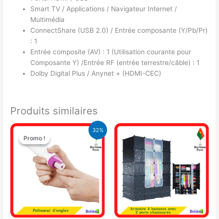
Smart TV / Applications / Navigateur Internet /
Multimédia
ConnectShare (USB 2.0) / Entrée composante (Y/Pb/Pr)
: 1
Entrée composite (AV) : 1 (Utilisation courante pour
Composante Y) /Entrée RF (entrée terrestre/câble) : 1
Dolby Digital Plus / Anynet + (HDMI-CEC)
Produits similaires
Le
Le
32%
prix
prix
Promo !
Promo !
initial
actuel
était :
est :
9.500 CFA.
6.500 CFA.