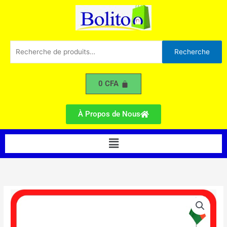
TV
Aller
LED
au
50"
contenu
Recherche
Recherche
pour :
0
CFA
À Propos de Nous
Menu
quantité
de
Samsung