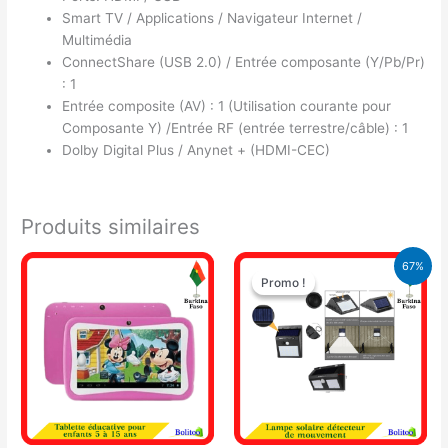
Smart TV / Applications / Navigateur Internet /
Multimédia
ConnectShare (USB 2.0) / Entrée composante (Y/Pb/Pr)
: 1
Entrée composite (AV) : 1 (Utilisation courante pour
Composante Y) /Entrée RF (entrée terrestre/câble) : 1
Dolby Digital Plus / Anynet + (HDMI-CEC)
Produits similaires
Le
Le
67%
prix
prix
Promo !
Promo !
initial
actuel
était :
est :
10.500 CFA.
3.500 CFA.