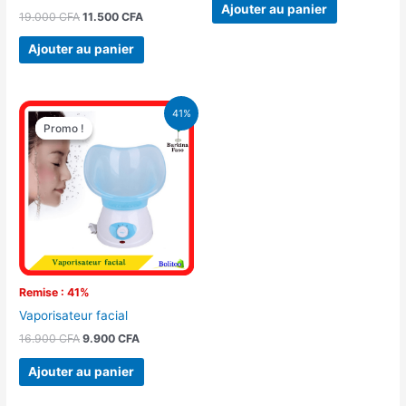
Ajouter au panier
19.000
CFA
11.500
CFA
Ajouter au panier
Le
Le
41%
prix
prix
Promo !
Promo !
initial
actuel
était :
est :
16.900 CFA.
9.900 CFA.
Remise : 41%
Vaporisateur facial
16.900
CFA
9.900
CFA
Ajouter au panier