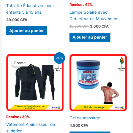
Remise : 67%
Tablette Éducatives pour
enfants 5 a 15 ans
Lampe Solaire avec
Détecteur de Mouvement
39.000
CFA
10.500
CFA
3.500
CFA
Ajouter au panier
Ajouter au panier
Le
Le
39%
prix
prix
Promo !
Promo !
initial
actuel
était :
est :
19.000 CFA.
11.500 CFA.
Remise : 39%
Gel de massage
Vêtement Amincisseur de
4.500
CFA
sudation