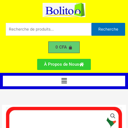
TV
Aller
LED
au
49"
contenu
Recherche
Recherche
pour :
0
CFA
À Propos de Nous
Menu
quantité
de
Samsung