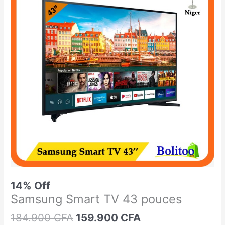
était :
est :
Smart
184.900 CFA.
159.900 CFA.
TV
43
pouces
14% Off
Samsung Smart TV 43 pouces
184.900
CFA
159.900
CFA