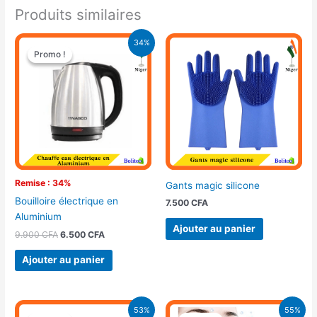
Produits similaires
Le
Le
34%
prix
prix
Promo !
Promo !
initial
actuel
était :
est :
9.900 CFA.
6.500 CFA.
Remise : 34%
Gants magic silicone
Bouilloire électrique en
7.500
CFA
Aluminium
Ajouter au panier
9.900
CFA
6.500
CFA
Ajouter au panier
Le
Le
Le
Le
53%
55%
prix
prix
prix
prix