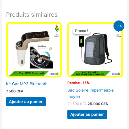
Produits similaires
Le
Le
15%
prix
prix
Promo !
Promo !
initial
actuel
était :
est :
29.500 CFA.
25.000 CFA
Remise : 15%
Kit Car MP3 Bluetooth
Sac Solaire Imperméable
7.500
CFA
moyen
Ajouter au panier
29.500
CFA
25.000
CFA
Ajouter au panier