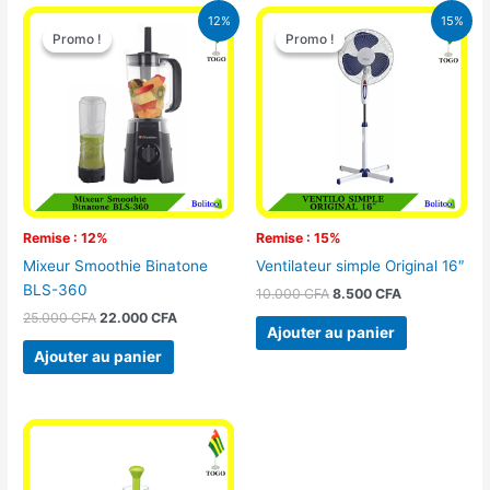
Le
Le
Le
Le
12%
15%
prix
prix
prix
prix
Promo !
Promo !
Promo !
Promo !
initial
actuel
initial
actuel
était :
est :
était :
est :
25.000 CFA.
22.000 CFA.
10.000 CFA.
8.500 CFA.
Remise : 12%
Remise : 15%
Mixeur Smoothie Binatone
Ventilateur simple Original 16″
BLS-360
10.000
CFA
8.500
CFA
25.000
CFA
22.000
CFA
Ajouter au panier
Ajouter au panier