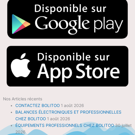
Nos Articles récents
CONTACTEZ BOLITOO
1 août 2026
BALANCES ÉLECTRONIQUES ET PROFESSIONNELLES
CHEZ BOLITOO
1 août 2026
ÉQUIPEMENTS PROFESSIONNELS CHEZ BOLITOO
30 juillet
2026