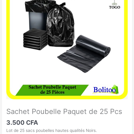
Poubelle
Paquet
de
25
Pcs
Sachet Poubelle Paquet de 25 Pcs
3.500
CFA
Lot de 25 sacs poubelles hautes qualités Noirs.