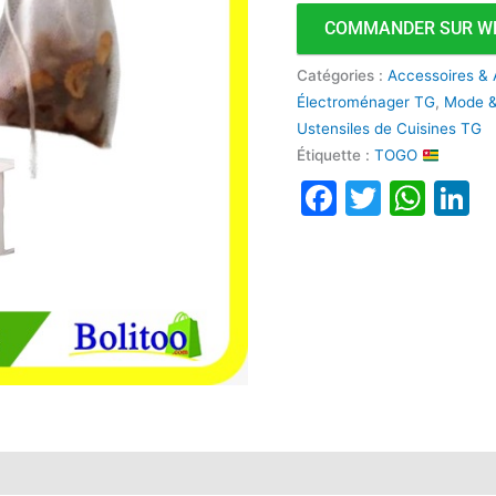
COMMANDER SUR W
Catégories :
Accessoires & 
Électroménager TG
,
Mode &
Ustensiles de Cuisines TG
Étiquette :
TOGO
Faceboo
Twitte
Wha
L