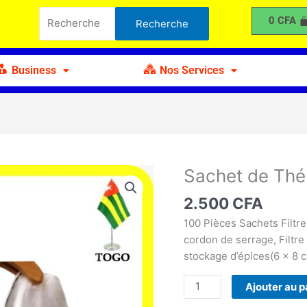
de
Recherche
0
CFA
Recherche
Thé
pour :
100
Pcs
Business
Nos Services
Sachet de Thé
quantité
de
2.500
CFA
Sachet
de
100 Pièces Sachets Filtre
Thé
cordon de serrage, Filtre P
100
stockage d’épices(6 x 8 c
Pcs
Ajouter au p