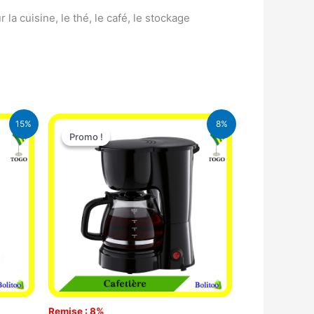
la cuisine, le thé, le café, le stockage
Le
Le
15%
8%
prix
prix
Promo !
Promo !
initial
actuel
était :
est :
A.
25.000 CFA.
23.000 CFA.
Remise : 8%