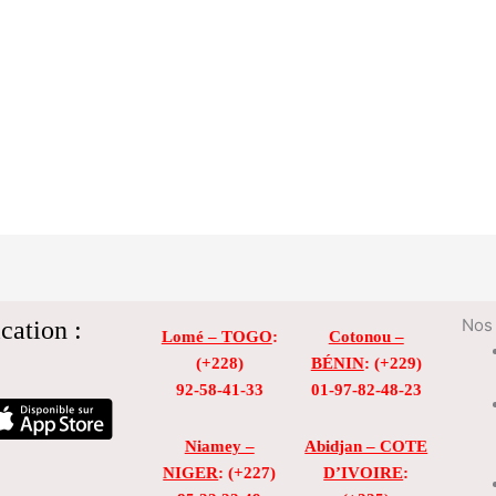
cation :
Nos 
Lomé – TOGO
:
Cotonou –
(+228)
BÉNIN
: (+229)
92-58-41-33
01-97-82-48-23
Niamey –
Abidjan – COTE
NIGER
: (+227)
D’IVOIRE
: