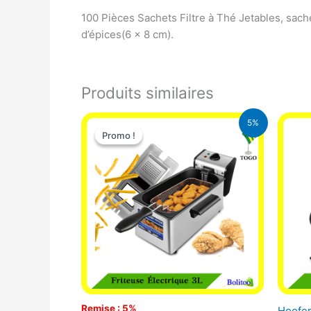
100 Pièces Sachets Filtre à Thé Jetables, sachet
d’épices(6 x 8 cm).
Produits similaires
Le
Le
5%
prix
prix
Promo !
Promo !
initial
actuel
était :
est :
39.000 CFA.
37.000 CFA.
Remise : 5%
Hoofer