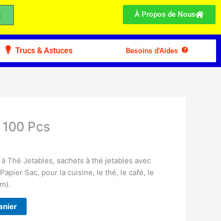
À Propos de Nous
Trucs & Astuces
Besoins d’Aides
 100 Pcs
 à Thé Jetables, sachets à thé jetables avec
apier Sac, pour la cuisine, le thé, le café, le
m).
anier