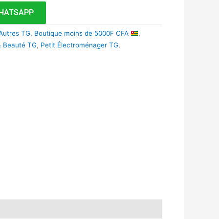
HATSAPP
Autres TG
,
Boutique moins de 5000F CFA
,
 Beauté TG
,
Petit Électroménager TG
,
k
r
tsApp
inkedIn