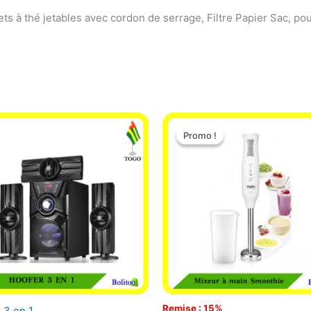
s à thé jetables avec cordon de serrage, Filtre Papier Sac, pour 
Le
Le
prix
prix
Promo !
Promo !
initial
actuel
était :
est :
12.900 CFA.
11.000 CF
Remise : 15%
 3 en 1