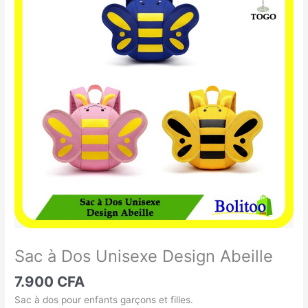
à
Dos
Unisexe
Design
Abeille
Sac à Dos Unisexe Design Abeille
7.900
CFA
Sac à dos pour enfants garçons et filles.