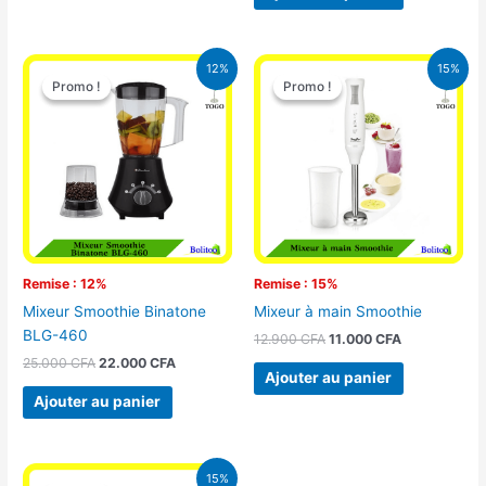
Le
Le
Le
Le
12%
15%
prix
prix
prix
prix
Promo !
Promo !
Promo !
Promo !
initial
actuel
initial
actuel
était :
est :
était :
est :
25.000 CFA.
22.000 CFA.
12.900 CFA.
11.000 CFA.
Remise : 12%
Remise : 15%
Mixeur Smoothie Binatone
Mixeur à main Smoothie
BLG-460
12.900
CFA
11.000
CFA
25.000
CFA
22.000
CFA
Ajouter au panier
Ajouter au panier
Le
Le
15%