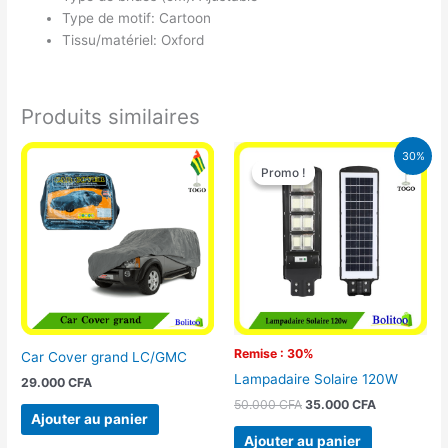
Type de motif: Cartoon
Tissu/matériel: Oxford
Produits similaires
Le
Le
30%
prix
prix
Promo !
Promo !
initial
actuel
était :
est :
50.000 CFA.
35.000 CFA
Remise : 30%
Car Cover grand LC/GMC
Lampadaire Solaire 120W
29.000
CFA
50.000
CFA
35.000
CFA
Ajouter au panier
Ajouter au panier