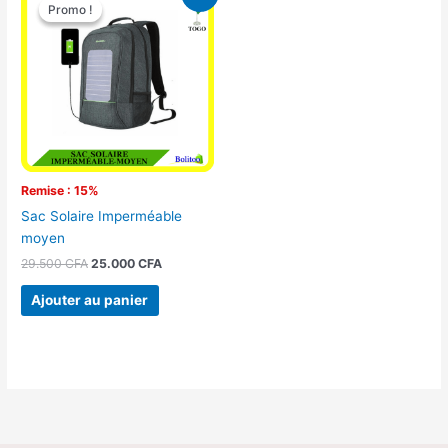
prix
prix
Promo !
Promo !
initial
actuel
était :
est :
29.500 CFA.
25.000 CFA.
Remise : 15%
Sac Solaire Imperméable
moyen
29.500
CFA
25.000
CFA
Ajouter au panier