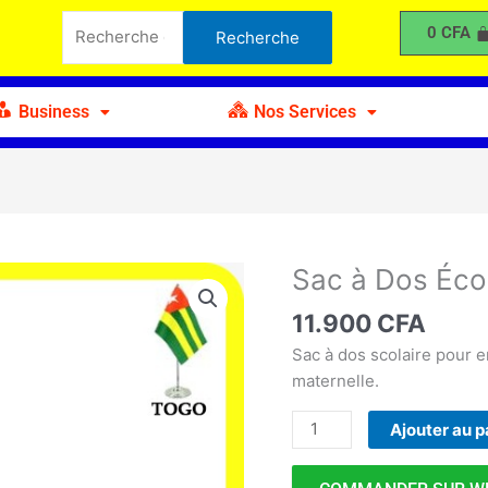
à
Recherche
0
CFA
Recherche
Dos
pour :
Écolier
Primaire
Business
Nos Services
Sac à Dos Écol
quantité
de
11.900
CFA
Sac
à
Sac à dos scolaire pour e
Dos
maternelle.
Écolier
Ajouter au p
Primaire