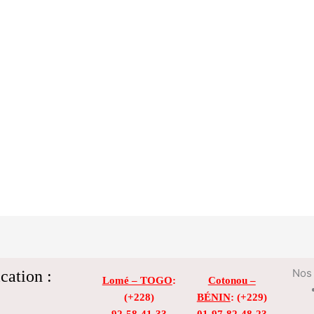
cation :
Nos 
Lomé – TOGO
:
Cotonou –
(+228)
BÉNIN
: (+229)