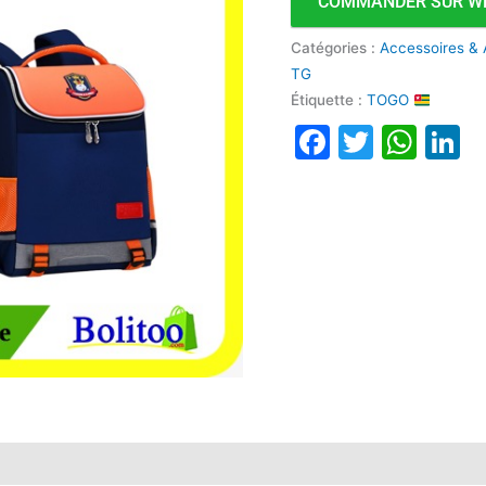
COMMANDER SUR W
Catégories :
Accessoires & 
TG
Étiquette :
TOGO
Faceboo
Twitte
Wha
L