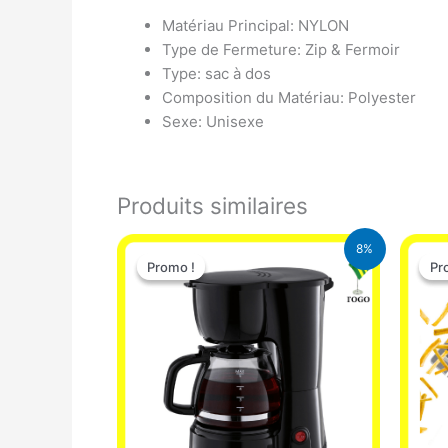
Matériau Principal: NYLON
Type de Fermeture: Zip & Fermoir
Type: sac à dos
Composition du Matériau: Polyester
Sexe: Unisexe
Produits similaires
Le
Le
8%
prix
prix
Promo !
Promo !
Pr
Pr
initial
actuel
était :
est :
25.000 CFA.
23.000 CFA.