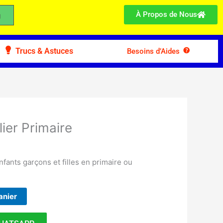
À Propos de Nous
Trucs & Astuces
Besoins d’Aides
ier Primaire
nfants garçons et filles en primaire ou
anier