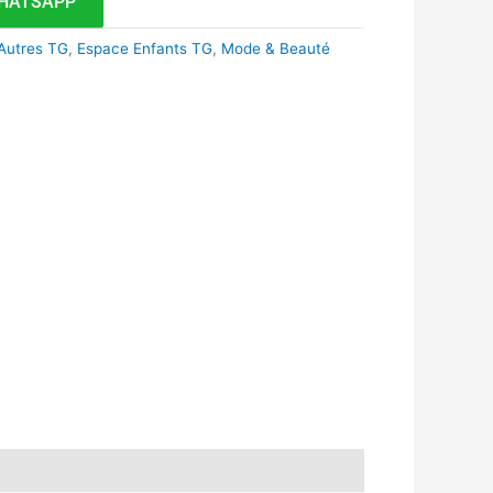
HATSAPP
Autres TG
,
Espace Enfants TG
,
Mode & Beauté
k
r
tsApp
inkedIn