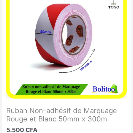
Non-
adhésif
de
Marquage
Rouge
et
Blanc
50mm
x
300m
Ruban Non-adhésif de Marquage
Rouge et Blanc 50mm x 300m
5.500
CFA