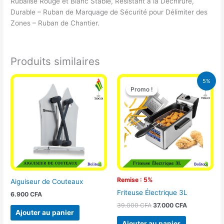
Rubalise Rouge et Blanc Stable, Résistant à la Déchirure,
Durable – Ruban de Marquage de Sécurité pour Délimiter des
Zones – Ruban de Chantier.
Produits similaires
Le
Le
5%
prix
prix
Promo !
Promo !
initial
actuel
était :
est :
39.000 CFA.
37.000 CFA.
Remise : 5%
Aiguiseur de Couteaux
Friteuse Électrique 3L
6.900
CFA
39.000
CFA
37.000
CFA
Ajouter au panier
Ajouter au panier