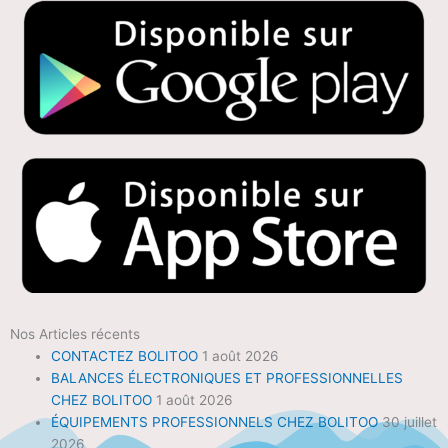
Nos Articles récents
CONTACTEZ BOLITOO
1 août 2026
BALANCES ÉLECTRONIQUES ET PROFESSIONNELLES
CHEZ BOLITOO
1 août 2026
ÉQUIPEMENTS PROFESSIONNELS CHEZ BOLITOO
30 juillet
2026