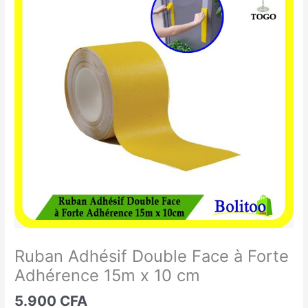
Adhésif
Double
Face
à
Forte
Adhérence
15m
x
10
cm
Ruban Adhésif Double Face à Forte
Adhérence 15m x 10 cm
5.900
CFA