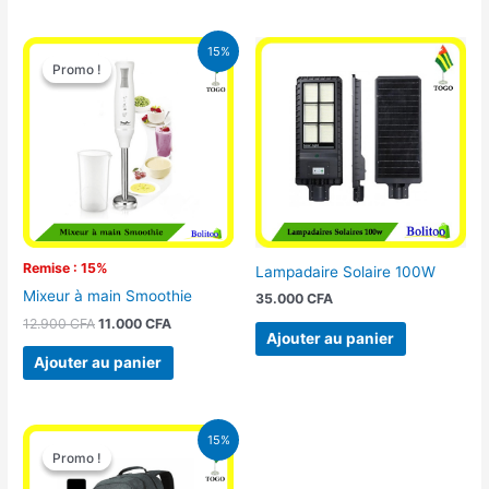
Le
Le
15%
prix
prix
Promo !
Promo !
initial
actuel
était :
est :
12.900 CFA.
11.000 CFA.
Remise : 15%
Lampadaire Solaire 100W
Mixeur à main Smoothie
35.000
CFA
12.900
CFA
11.000
CFA
Ajouter au panier
Ajouter au panier
Le
Le
15%
prix
prix
Promo !
Promo !
initial
actuel
était :
est :