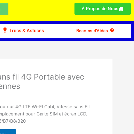
À Propos de Nous
Trucs & Astuces
Besoins d’Aides
ans fil 4G Portable avec
tennes
uteur 4G LTE Wi-FI Cat4, Vitesse sans Fil
mplacement pour Carte SIM et écran LCD,
B5/B7/B8/B20