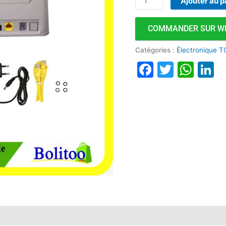
Ajouter au p
Ecran
et
COMMANDER SUR W
2
Antennes
Catégories :
Électronique T
Faceboo
Twitte
Wha
L