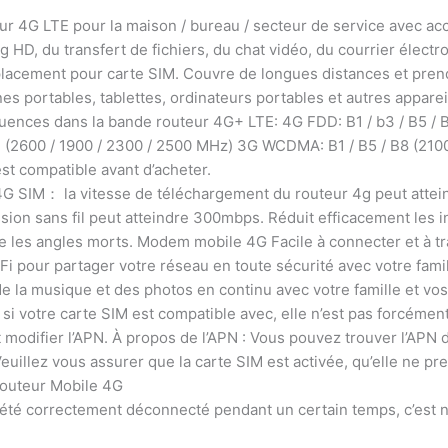
ur 4G LTE pour la maison / bureau / secteur de service avec ac
g HD, du transfert de fichiers, du chat vidéo, du courrier élec
lacement pour carte SIM. Couvre de longues distances et prend
es portables, tablettes, ordinateurs portables et autres apparei
ences dans la bande routeur 4G+ LTE: 4G FDD: B1 / b3 / B5 / B7 
 (2600 / 1900 / 2300 / 2500 MHz) 3G WCDMA: B1 / B5 / B8 (2100
st compatible avant d’acheter.
 4G SIM： la vitesse de téléchargement du routeur 4g peut attei
sion sans fil peut atteindre 300mbps. Réduit efficacement les i
ne les angles morts. Modem mobile 4G Facile à connecter et à tra
Fi pour partager votre réseau en toute sécurité avec votre famil
 de la musique et des photos en continu avec votre famille et vos
otre carte SIM est compatible avec, elle n’est pas forcément 
 modifier l’APN. À propos de l’APN : Vous pouvez trouver l’APN de
euillez vous assurer que la carte SIM est activée, qu’elle ne pre
 Routeur Mobile 4G
s été correctement déconnecté pendant un certain temps, c’est 