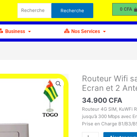
Recherche
sans
0
CFA
Recherche
pour :
fil
4G
Portable
Business
Nos Services
avec
Ecran
et
2
Antennes
Routeur Wifi s
quantité
de
Ecran et 2 An
Routeur
Wifi
34.900
CFA
sans
Routeur 4G SIM, KuWFi Ro
fil
jusqu’à 300 Mbps avec E
4G
Prise en Charge B1/B3/
Portable
avec