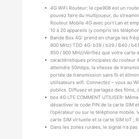
4G WiFi Routeur: le cpe908 est un route
pouvez faire du multijoueur, du streamin
Routeur Mobile 4G avec port Lan et emp
10 à 20 appareils (y compris les téléphon
Bande Box 4G: prend en charge les fréqu
800 MHz) TDD 4G: b38 / b39 / B40 / b41
850 / 900 MHz)Vérifiez que votre carte e
caractéristiques principales du routeur
atteindre 50mbps, la vitesse de transmis
portée de transmission sans fil et élimi
utilisateurs wifi. Connectez – vous au Wi
publics. Diffusez et partagez des films,
box 4G LTE COMMENT UTILISER: Même si v
désactiver le code PIN de la carte SIM et
l’opérateur ou sur le téléphone mobile. V
carte SIM virtuelle et la carte SIM IoT ;
Dans les zones rurales, le signal n’a pa