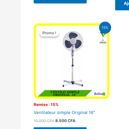
Aj
Le
Le
15%
prix
prix
Promo !
Promo !
initial
actuel
était :
est :
10.000 CFA.
8.500 CFA.
Remise : 15%
Ventilateur simple Original 16″
10.000
CFA
8.500
CFA