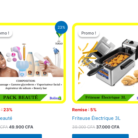
Le
Le
Le
Le
23%
prix
prix
prix
prix
omo !
omo !
Promo !
Promo !
initial
actuel
initial
actuel
était :
est :
était :
est :
65.000 CFA.
49.900 CFA.
39.000 CFA.
37.000 C
 : 23%
Remise : 5%
eauté
Friteuse Électrique 3L
CFA
49.900
CFA
39.000
CFA
37.000
CFA