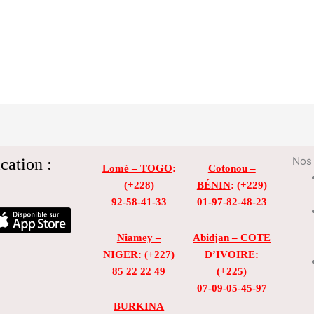
cation :
Nos 
Lomé – TOGO
:
Cotonou –
(+228)
BÉNIN
: (+229)
92-58-41-33
01-97-82-48-23
Niamey –
Abidjan – COTE
NIGER
: (+227)
D’IVOIRE
:
85 22 22 49
(+225)
07-09-05-45-97
BURKINA