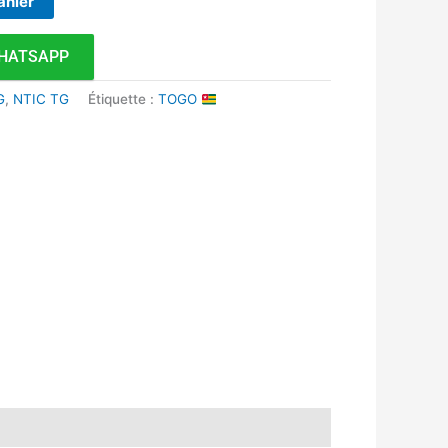
anier
HATSAPP
G
,
NTIC TG
Étiquette :
TOGO
k
r
tsApp
inkedIn