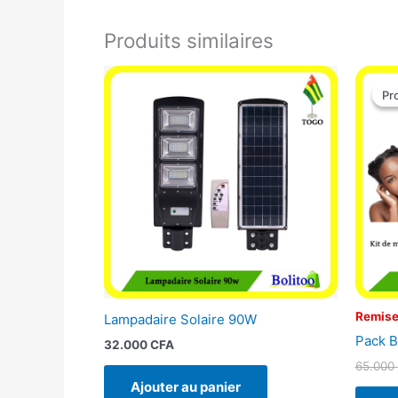
Produits similaires
Pr
Pr
Remise
Lampadaire Solaire 90W
Pack B
32.000
CFA
65.000
Ajouter au panier