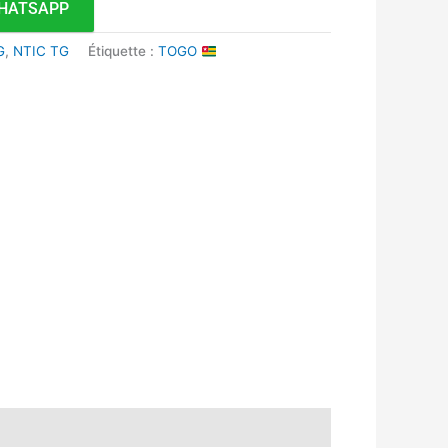
HATSAPP
G
,
NTIC TG
Étiquette :
TOGO
k
r
tsApp
inkedIn