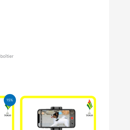
boîtier
15%
CFA.