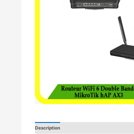
Description
Avis (0)