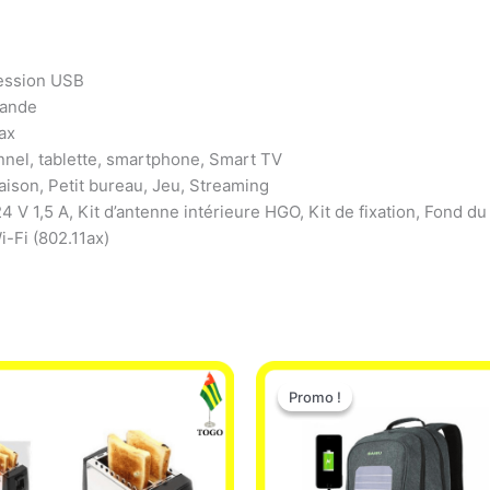
ression USB
bande
ax
nnel, tablette, smartphone, Smart TV
son, Petit bureau, Jeu, Streaming
V 1,5 A, Kit d’antenne intérieure HGO, Kit de fixation, Fond du 
-Fi (802.11ax)
Le
Le
prix
prix
Promo !
Promo !
initial
actuel
était :
est :
29.500 CFA.
25.000 