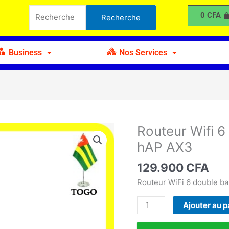
Wifi
Recherche
0
CFA
Recherche
6
pour :
Double
Bande
Business
Nos Services
Mikrotik
hAP
AX3
Routeur Wifi 6
quantité
de
hAP AX3
Routeur
Wifi
129.900
CFA
6
Routeur WiFi 6 double b
Double
Bande
Ajouter au p
Mikrotik
hAP