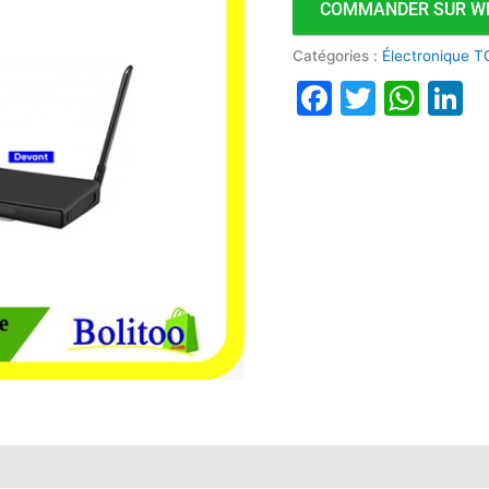
COMMANDER SUR W
AX3
Catégories :
Électronique T
Faceboo
Twitte
Wha
L