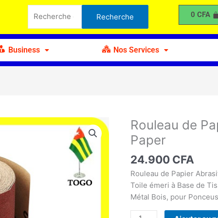
de
Recherche
0
CFA
Recherche
Papier
pour :
Abrasif
N°60
Business
Nos Services
-
Sans
Paper
Rouleau de Pa
quantité
de
Paper
Rouleau
de
24.900
CFA
Papier
Rouleau de Papier Abrasi
Abrasif
Toile émeri à Base de Ti
N°60
Métal Bois, pour Ponceus
-
Sans