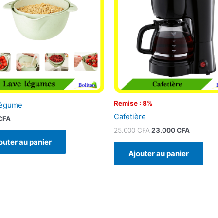
25.000 CFA.
23.000 
Remise : 8%
Légume
Cafetière
CFA
25.000
CFA
23.000
CFA
outer au panier
Ajouter au panier