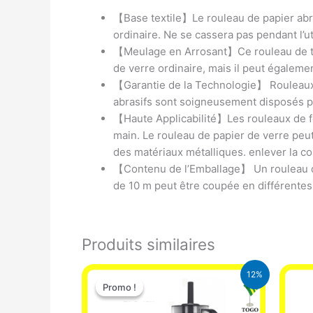
【Base textile】Le rouleau de papier abras
ordinaire. Ne se cassera pas pendant l’uti
【Meulage en Arrosant】Ce rouleau de toil
de verre ordinaire, mais il peut égaleme
【Garantie de la Technologie】 Rouleaux d
abrasifs sont soigneusement disposés pou
【Haute Applicabilité】Les rouleaux de fe
main. Le rouleau de papier de verre peut 
des matériaux métalliques. enlever la co
【Contenu de l’Emballage】 Un rouleau de
de 10 m peut être coupée en différentes
Produits similaires
Le
Le
12%
prix
prix
Promo !
Promo !
initial
actuel
était :
est :