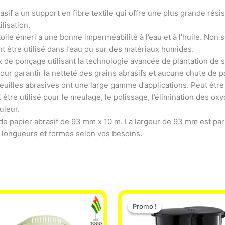
if a un support en fibre textile qui offre une plus grande résist
lisation.
e émeri a une bonne imperméabilité à l’eau et à l’huile. Non s
nt être utilisé dans l’eau ou sur des matériaux humides.
e ponçage utilisant la technologie avancée de plantation de sab
r garantir la netteté des grains abrasifs et aucune chute de pa
uilles abrasives ont une large gamme d’applications. Peut être
être utilisé pour le meulage, le polissage, l’élimination des ox
uleur.
 papier abrasif de 93 mm x 10 m. La largeur de 93 mm est parf
 longueurs et formes selon vos besoins.
Le
Le
prix
prix
Promo !
Promo !
initial
actuel
était :
est :