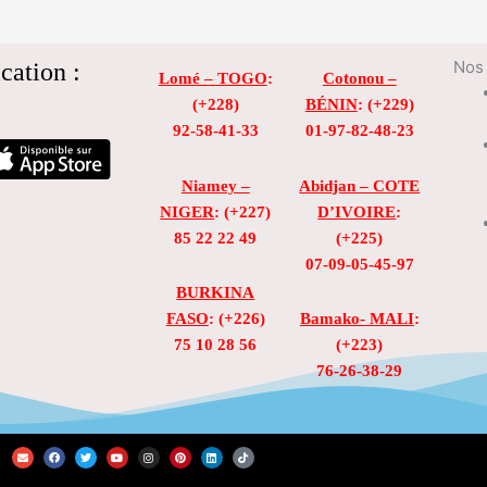
cation :
Nos 
Lomé – TOGO
:
Cotonou –
(+228)
BÉNIN
: (+229)
92-58-41-33
01-97-82-48-23
Niamey –
Abidjan – COTE
NIGER
: (+227)
D’IVOIRE
:
85 22 22 49
(+225)
07-09-05-45-97
BURKINA
FASO
: (+226)
Bamako- MALI
:
75 10 28 56
(+223)
76-26-38-29
E
F
T
Y
I
P
L
T
n
a
w
o
n
i
i
i
v
c
i
u
s
n
n
k
e
e
t
t
t
t
k
t