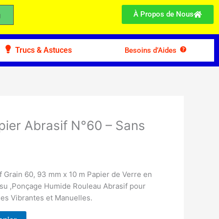
À Propos de Nous
Trucs & Astuces
Besoins d’Aides
pier Abrasif N°60 – Sans
f Grain 60, 93 mm x 10 m Papier de Verre en
ssu ,Ponçage Humide Rouleau Abrasif pour
es Vibrantes et Manuelles.