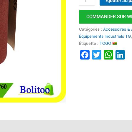
Ajouter au p
Paper
COMMANDER SUR W
Catégories :
Accessoires & 
Équipements Industriels TG
Étiquette :
TOGO
Faceboo
Twitte
Wha
L