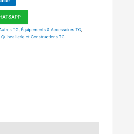
anier
HATSAPP
Autres TG
,
Équipements & Accessoires TG
,
,
Quincaillerie et Constructions TG
k
r
tsApp
inkedIn