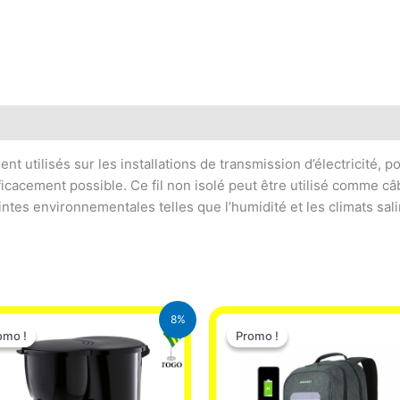
Avis (0)
t utilisés sur les installations de transmission d’électricité, 
efficacement possible. Ce fil non isolé peut être utilisé comme câb
ntes environnementales telles que l’humidité et les climats sali
Le
Le
Le
Le
8%
prix
prix
prix
prix
omo !
omo !
Promo !
Promo !
initial
actuel
initial
actuel
était :
est :
était :
est :
25.000 CFA.
23.000 CFA.
29.500 CFA.
25.000 