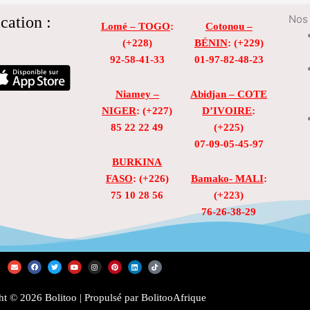
cation :
Nos 
Lomé – TOGO
:
Cotonou –
(+228)
BÉNIN
: (+229)
92-58-41-33
01-97-82-48-23
Niamey –
Abidjan – COTE
NIGER
: (+227)
D’IVOIRE
:
85 22 22 49
(+225)
07-09-05-45-97
BURKINA
FASO
: (+226)
Bamako- MALI
:
75 10 28 56
(+223)
76-26-38-29
E
F
T
Y
I
P
L
T
n
a
w
o
n
i
i
i
v
c
i
u
s
n
n
k
e
e
t
t
t
t
k
t
l
b
t
u
a
e
e
o
t © 2026 Bolitoo | Propulsé par BolitooAfrique
o
o
e
b
g
r
d
k
p
o
r
e
r
e
i