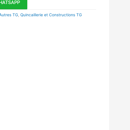
HATSAPP
Autres TG
,
Quincaillerie et Constructions TG
k
r
tsApp
inkedIn