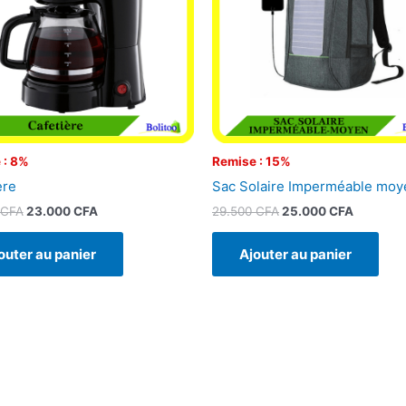
 : 8%
Remise : 15%
ère
Sac Solaire Imperméable moy
CFA
23.000
CFA
29.500
CFA
25.000
CFA
outer au panier
Ajouter au panier