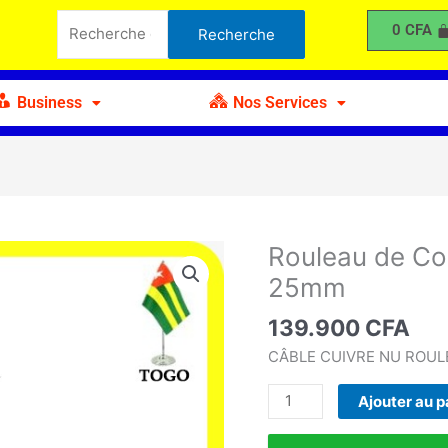
de
Recherche
0
CFA
Recherche
Corde
pour :
de
Cuivre
Business
Nos Services
nue
100m
x
25mm
Rouleau de Co
quantité
de
25mm
Rouleau
de
139.900
CFA
Corde
CÂBLE CUIVRE NU ROUL
de
Cuivre
Ajouter au p
nue
100m