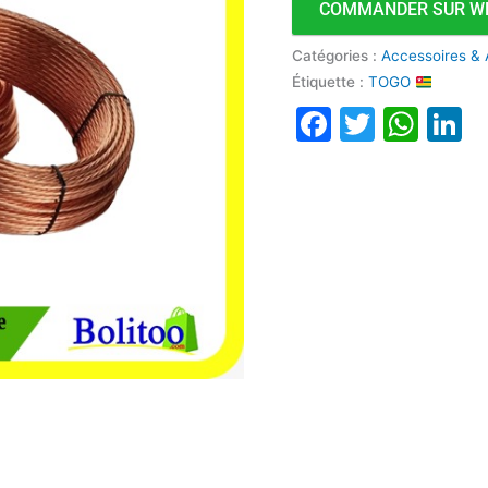
COMMANDER SUR W
x
25mm
Catégories :
Accessoires & 
Étiquette :
TOGO
Faceboo
Twitte
Wha
L