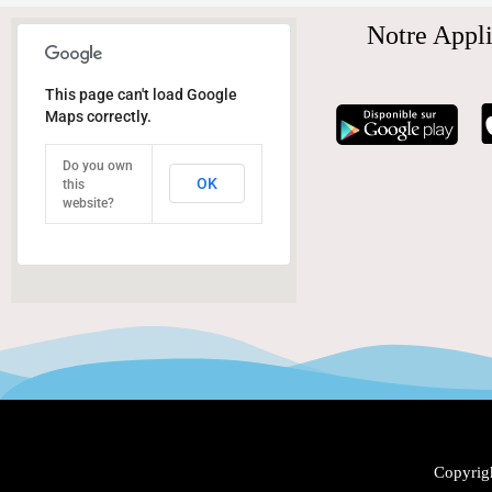
Notre Appli
This page can't load Google
Maps correctly.
Do you own
OK
this
website?
Copyrigh