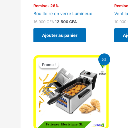
Remise : 26%
Remise
Bouilloire en verre Lumineux
Ventila
16.900
CFA
12.500
CFA
10.000
Ajouter au panier
Aj
Le
Le
5%
prix
prix
Promo !
Promo !
initial
actuel
était :
est :
39.000 CFA.
37.000 CFA.