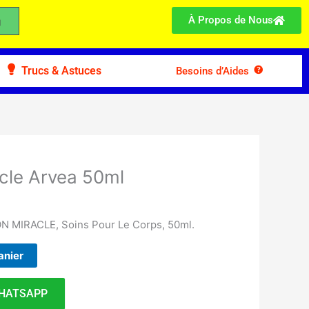
À Propos de Nous
Trucs & Astuces
Besoins d’Aides
cle Arvea 50ml
 MIRACLE, Soins Pour Le Corps, 50ml.
anier
HATSAPP