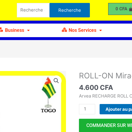
ON
Recherche
0
CFA
Recherche
Miracle
pour :
Arvea
50ml
Business
Nos Services
ROLL-ON Mira
quantité
de
4.600
CFA
ROLL-
ON
Arvea RECHARGE ROLL ON
Miracle
Ajouter au p
Arvea
50ml
COMMANDER SUR W