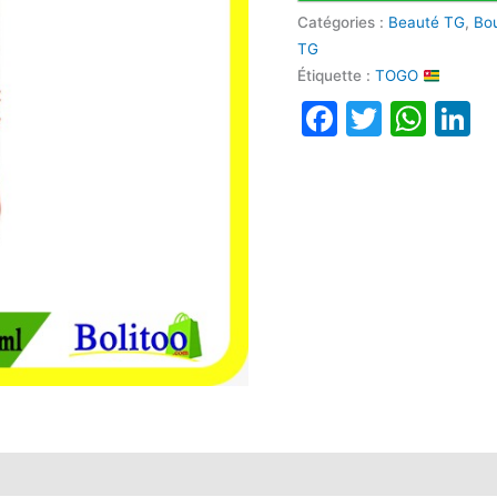
Catégories :
Beauté TG
,
Bo
TG
Étiquette :
TOGO
Faceboo
Twitte
Wha
L