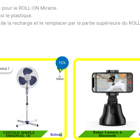
pour le ROLL-ON Miracle.
si le plastique.
hon de la recharge et le remplacer par la partie supérieure du R
Le
Le
15%
prix
prix
omo !
omo !
initial
actuel
était :
est :
10.000 CFA.
8.500 CFA.