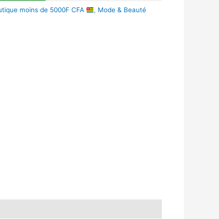
utique moins de 5000F CFA
,
Mode & Beauté
k
r
tsApp
inkedIn