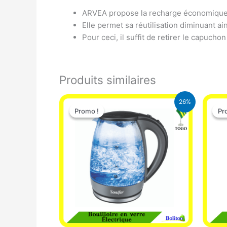
ARVEA propose la recharge économique 
Elle permet sa réutilisation diminuant ain
Pour ceci, il suffit de retirer le capuc
Produits similaires
Le
Le
26%
prix
prix
Promo !
Promo !
Pr
Pr
initial
actuel
était :
est :
16.900 CFA.
12.500 CFA.