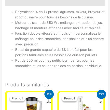
Avis (0)
Polyvalence 4 en 1 : presse-agrumes, mixeur, broyeur et
robot culinaire pour tous les besoins de la cuisine.
Moteur puissant de 650 W : mélange, extraction de jus,
hachage et mouture efficaces avec facilité et rapidité.
Fonction double vitesse et impulsion : personnalisez le
mélange pour des smoothies, des shakes et plus encore
avec précision.
Bocal de grande capacité de 1,8 L : idéal pour les
portions familiales et les besoins de cuisson par lots.
Pot de 500 ml pour les petits lots : parfait pour les
smoothies et les sauces rapides en portion individuelle.
Produits similaires
Le
Le
Le
Le
12%
15%
prix
prix
prix
prix
Promo !
Promo !
Promo !
Promo !
initial
actuel
initial
actuel
était :
est :
était :
est :
25.000 CFA.
22.000 CFA.
12.900 CFA.
11.000 CFA.