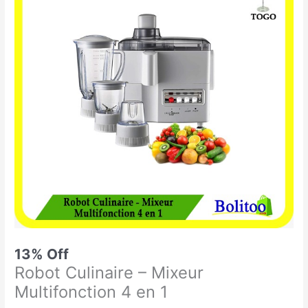
était :
est :
Culinaire
44.900 CFA.
39.000 CFA.
-
Mixeur
Multifonction
4
en
1
13% Off
Robot Culinaire – Mixeur
Multifonction 4 en 1