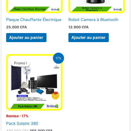
Plaque Chauffante Électrique
Robot Camera à Bluetooth
25.000
CFA
12.900
CFA
Ajouter au panier
Ajouter au panier
Le
Le
17%
prix
prix
Promo !
Promo !
initial
actuel
était :
est :
430.000 CFA.
355.000 CFA.
Remise : 17%
Pack Solaire 380
430.000
CFA
355.000
CFA