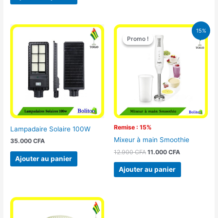
Le
Le
15%
prix
prix
Promo !
Promo !
initial
actuel
était :
est :
12.900 CFA.
11.000 CFA.
Remise : 15%
Lampadaire Solaire 100W
Mixeur à main Smoothie
35.000
CFA
12.900
CFA
11.000
CFA
Ajouter au panier
Ajouter au panier