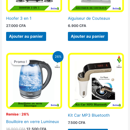
Hoofer 3 en 1
Aiguiseur de Couteaux
27.000
CFA
6.900
CFA
Ajouter au panier
Ajouter au panier
Le
Le
26%
prix
prix
Promo !
Promo !
initial
actuel
était :
est :
16.900 CFA.
12.500 CFA.
Remise : 26%
Kit Car MP3 Bluetooth
Bouilloire en verre Lumineux
7.500
CFA
16.900
CFA
12.500
CFA