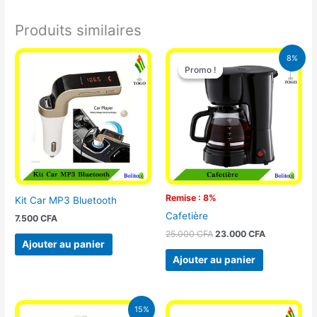
Produits similaires
Le
Le
8%
prix
prix
Promo !
Promo !
initial
actuel
était :
est :
25.000 CFA.
23.000 CFA
Remise : 8%
Kit Car MP3 Bluetooth
Cafetière
7.500
CFA
25.000
CFA
23.000
CFA
Ajouter au panier
Ajouter au panier
Le
Le
15%
prix
prix