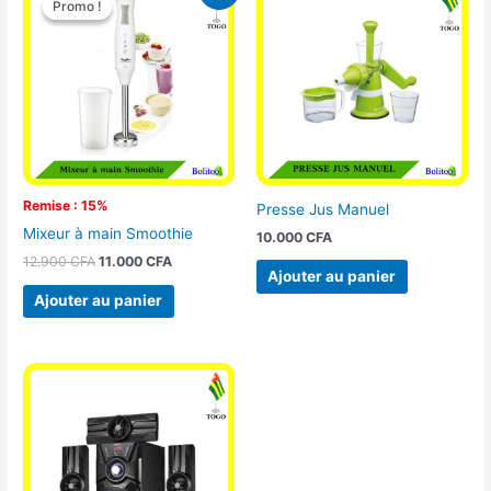
Promo !
Promo !
initial
actuel
était :
est :
12.900 CFA.
11.000 CFA.
Remise : 15%
Presse Jus Manuel
Mixeur à main Smoothie
10.000
CFA
12.900
CFA
11.000
CFA
Ajouter au panier
Ajouter au panier