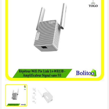
Wifi
Pix
Link
LV-
WR13B