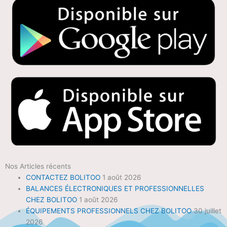
Nos Articles récents
CONTACTEZ BOLITOO
1 août 2026
BALANCES ÉLECTRONIQUES ET PROFESSIONNELLES
CHEZ BOLITOO
1 août 2026
ÉQUIPEMENTS PROFESSIONNELS CHEZ BOLITOO
30 juillet
2026