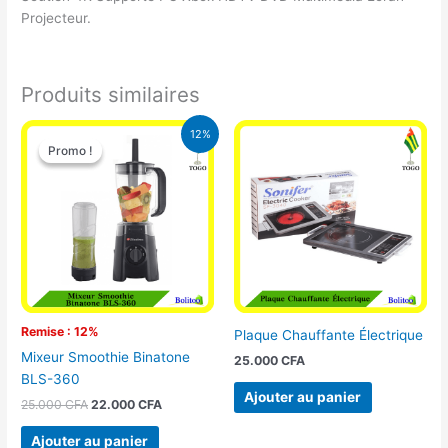
Projecteur.
Produits similaires
Le
Le
12%
prix
prix
Promo !
Promo !
initial
actuel
était :
est :
25.000 CFA.
22.000 CFA.
Remise : 12%
Plaque Chauffante Électrique
Mixeur Smoothie Binatone
25.000
CFA
BLS-360
Ajouter au panier
25.000
CFA
22.000
CFA
Ajouter au panier