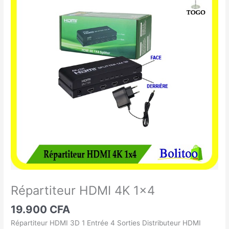
HDMI
4K
1x4
Répartiteur HDMI 4K 1×4
19.900
CFA
Répartiteur HDMI 3D 1 Entrée 4 Sorties Distributeur HDMI