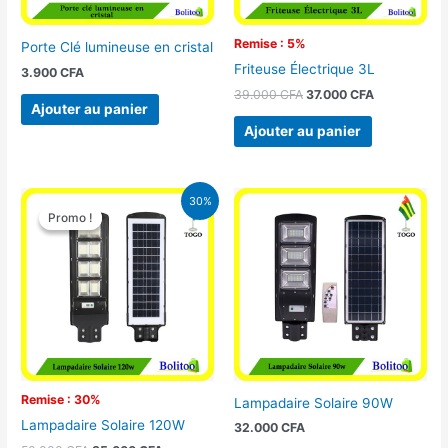
Remise : 5%
Porte Clé lumineuse en cristal
Friteuse Électrique 3L
3.900
CFA
39.000
CFA
37.000
CFA
Ajouter au panier
Ajouter au panier
Le
Le
30%
prix
prix
Promo !
Promo !
initial
actuel
était :
est :
50.000 CFA.
35.000 CFA.
Remise : 30%
Lampadaire Solaire 90W
Lampadaire Solaire 120W
32.000
CFA