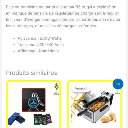
Plus de problème de matériel surchauffé et qui à explosé où
en manque de tension. Le régulateur de charge sert à réguler
le niveau d’énergie emmagasinée par les batteries afin d’éviter
les surcharges, et aussi les décharges profondes.
Puissance : 2000 Watts
Tensions : 220-240 Volts
Affichage : Numérique
Produits similaires
Le
Le
5%
prix
prix
Promo !
Promo !
initial
actuel
était :
est :
39.000 CFA.
37.000 CFA.