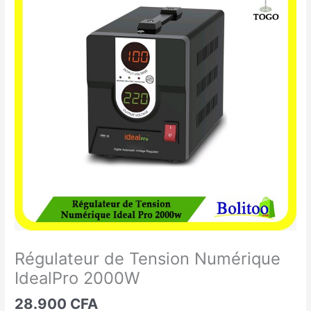
de
Tension
Numérique
IdealPro
2000W
Régulateur de Tension Numérique
IdealPro 2000W
28.900
CFA