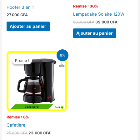
Remise : 30%
Hoofer 3 en 1
Lampadaire Solaire 120W
27.000
CFA
50.000
CFA
35.000
CFA
Ajouter au panier
Ajouter au panier
Le
Le
8%
prix
prix
Promo !
Promo !
initial
actuel
était :
est :
25.000 CFA.
23.000 CFA.
Remise : 8%
Cafetière
25.000
CFA
23.000
CFA