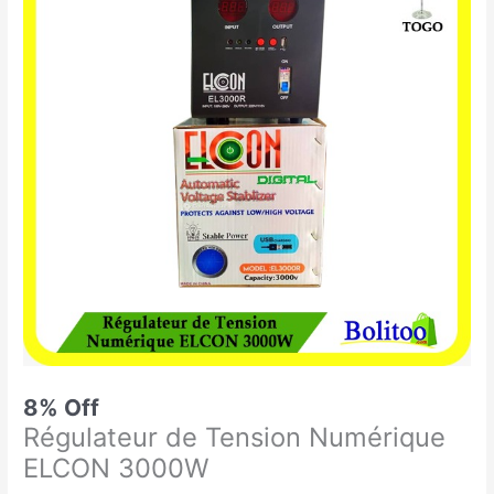
était :
est :
de
59.900 CFA.
55.000 CFA.
Tension
Numérique
ELCON
3000W
8% Off
Régulateur de Tension Numérique
ELCON 3000W