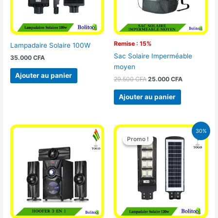
Remise : 15%
Lampadaire Solaire 100W
Sac Solaire Imperméable
35.000
CFA
moyen
Ajouter au panier
29.500
CFA
25.000
CFA
Ajouter au panier
Le
Le
30%
prix
prix
Promo !
Promo !
initial
actuel
était :
est :
50.000 CFA.
35.000 CFA