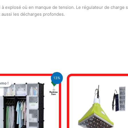
i à explosé où en manque de tension. Le régulateur de charge 
et aussi les décharges profondes.
Le
Le
13%
prix
prix
omo !
omo !
initial
actuel
était :
est :
40.000 CFA.
35.000 CFA.