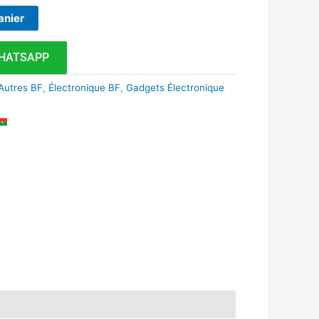
anier
HATSAPP
Autres BF
,
Électronique BF
,
Gadgets Électronique
k
r
tsApp
inkedIn