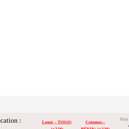
cation :
Nos 
Lomé – TOGO
:
Cotonou –