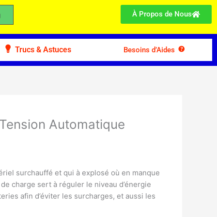
À Propos de Nous
Trucs & Astuces
Besoins d’Aides
 Tension Automatique
riel surchauffé et qui à explosé où en manque
 de charge sert à réguler le niveau d’énergie
ries afin d’éviter les surcharges, et aussi les