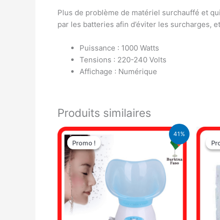
Plus de problème de matériel surchauffé et qu
par les batteries afin d’éviter les surcharges, 
Puissance : 1000 Watts
Tensions : 220-240 Volts
Affichage : Numérique
Produits similaires
Le
Le
41%
prix
prix
Promo !
Promo !
Pr
Pr
initial
actuel
était :
est :
16.900 CFA.
9.900 CFA.