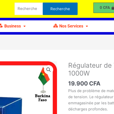
de
Recherche
0
CFA
Recherche
Tension
pour :
Automatique
1000W
Business
Nos Services
Régulateur de
quantité
de
1000W
Régulateur
de
19.900
CFA
Tension
Plus de problème de maté
Automatique
de tension. Le régulateur
1000W
emmagasinée par les batte
décharges profondes.