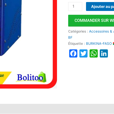
Ajouter au p
COMMANDER SUR W
Catégories :
Accessoires & 
BF
Étiquette :
BURKINA-FASO
Faceboo
Twitte
Wha
L