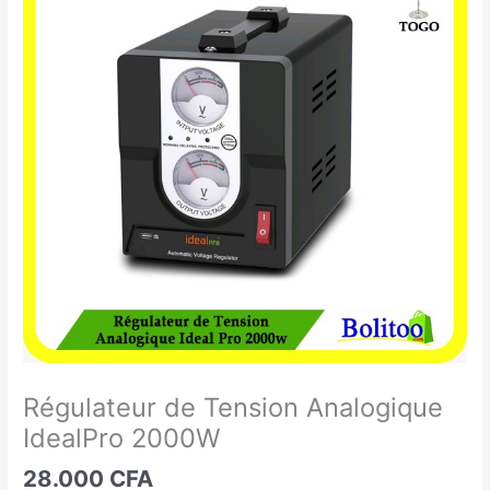
de
Tension
Analogique
IdealPro
2000W
Régulateur de Tension Analogique
IdealPro 2000W
28.000
CFA