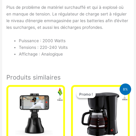
Plus de problème de matériel surchauffé et qui à explosé où
en manque de tension. Le régulateur de charge sert à réguler
le niveau d’énergie emmagasinée par les batteries afin d’éviter
les surcharges, et aussi les décharges profondes.
Puissance : 2000 Watts
Tensions : 220-240 Volts
Affichage : Analogique
Produits similaires
Le
Le
8%
prix
prix
Promo !
Promo !
initial
actuel
était :
est :
25.000 CFA.
23.000 CFA