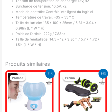
Tension de récupération de décharge: 12V; x2
Surcharge de tension: 10.5V; x2
Mode de contrôle: Contrôle intelligent du logiciel
Température de travail: -35 ~ 55 ° C
Taille de l’article: 135 * 100 * 25mm / 5.31 * 3.94 *
0.98in (L * W * H)
Poids de l’article: 222g / 7.83oz
Taille de l’emballage: 14.5 * 12 * 3.8cm / 5.7 * 4.72 *
1.5in (L * W * H)
Produits similaires
Le
Le
Le
Le
41%
34%
prix
prix
prix
prix
Promo !
Promo !
Promo !
Promo !
initial
actuel
initial
actuel
était :
est :
était :
est :
16.900 CFA.
9.900 CFA.
14.900 CFA.
9.900 CFA.