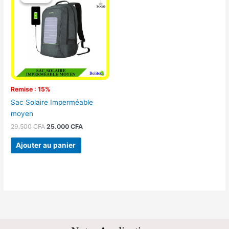
initial
actuel
était :
est :
29.500 CFA.
25.000 CFA.
Remise : 15%
Sac Solaire Imperméable
moyen
29.500
CFA
25.000
CFA
Ajouter au panier