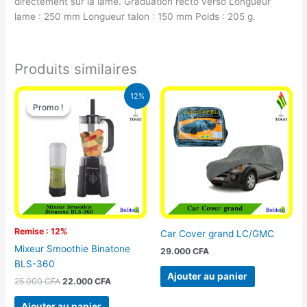
directement sur la lame. Graduation recto verso Longueur
lame : 250 mm Longueur talon : 150 mm Poids : 205 g.
Produits similaires
Le
Le
12%
prix
prix
Promo !
Promo !
initial
actuel
était :
est :
25.000 CFA.
22.000 CFA.
Remise : 12%
Car Cover grand LC/GMC
Mixeur Smoothie Binatone
29.000
CFA
BLS-360
Ajouter au panier
25.000
CFA
22.000
CFA
Ajouter au panier