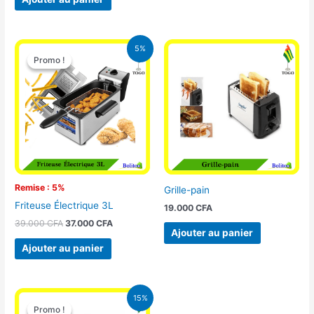
Le
Le
5%
prix
prix
Promo !
Promo !
initial
actuel
était :
est :
39.000 CFA.
37.000 CFA.
Remise : 5%
Grille-pain
Friteuse Électrique 3L
19.000
CFA
39.000
CFA
37.000
CFA
Ajouter au panier
Ajouter au panier
Le
Le
15%
prix
prix
Promo !
Promo !