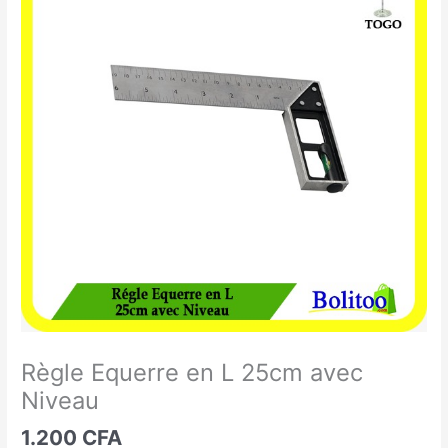
Equerre
en
L
25cm
avec
Niveau
Règle Equerre en L 25cm avec
Niveau
1.200
CFA