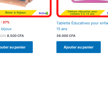
 : 37%
Tablette Éducatives pour enfa
 bijoux
15 ans
CFA
8.500
CFA
39.000
CFA
outer au panier
Ajouter au panier