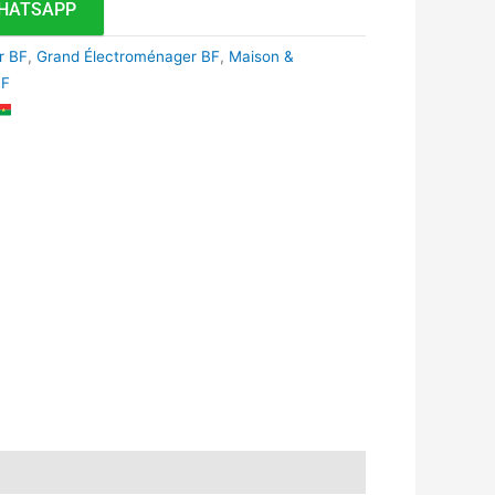
HATSAPP
r BF
,
Grand Électroménager BF
,
Maison &
BF
k
r
tsApp
inkedIn