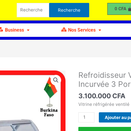
Vitrine
Recherche
0
CFA
Recherche
à
pour :
Viande
Verre
Business
Nos Services
Incurvée
3
Portes
Refroidisseur 
quantité
de
Incurvée 3 Por
Refroidisseur
Vitrine
3.100.000
CFA
à
Vitrine réfrigérée ventilé
Viande
Verre
Ajouter au p
Incurvée
3