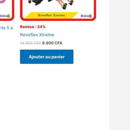
Remise : 34%
nts 5 a
Revoflex Xtreme
14.900
CFA
9.900
CFA
Ajouter au panier