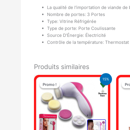
La qualité de l′importation de viande d
Nombre de portes: 3 Portes
Type: Vitrine Réfrigérée
Type de porte: Porte Coulissante
Source D′Énergie: Électricité
Contrôle de la température: Thermostat i
Produits similaires
Le
Le
15%
prix
prix
Promo !
Promo !
Pr
Pr
initial
actuel
était :
est :
4.100 CFA.
3.500 CFA.