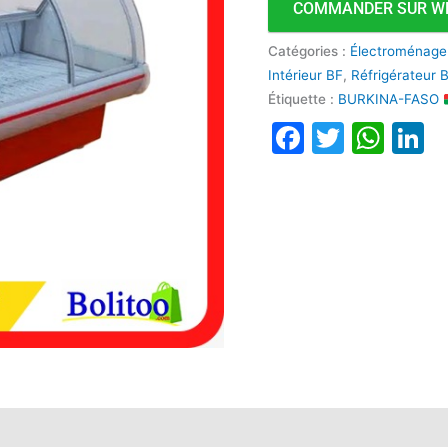
COMMANDER SUR W
Portes
Catégories :
Électroménage
Intérieur BF
,
Réfrigérateur 
Étiquette :
BURKINA-FASO
Faceboo
Twitte
Wha
L