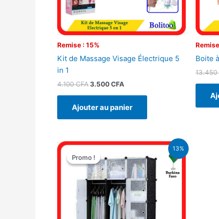
Remise : 15%
Remise
Kit de Massage Visage Électrique 5
Boite à
in 1
13.450
4.100
CFA
3.500
CFA
Aj
Ajouter au panier
Le
Le
13%
prix
prix
Promo !
Promo !
initial
actuel
était :
est :
40.000 CFA.
35.000 CFA.