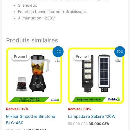
Silencieux
Fonction humidificateur refroidisseur.
Alimentation : 230V.
Produits similaires
Le
Le
Le
Le
12%
30%
prix
prix
prix
prix
Promo !
Promo !
Promo !
Promo !
initial
actuel
initial
actuel
était :
est :
était :
est :
25.000 CFA.
22.000 CFA.
50.000 CFA.
35.000 CFA
Remise : 12%
Remise : 30%
Mixeur Smoothie Binatone
Lampadaire Solaire 120W
BLG-460
50.000
CFA
35.000
CFA