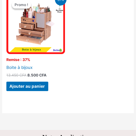
prix
prix
Promo !
Promo !
initial
actuel
était :
est :
13.450 CFA.
8.500 CFA.
Remise : 37%
Boite à bijoux
13.450
CFA
8.500
CFA
Ajouter au panier