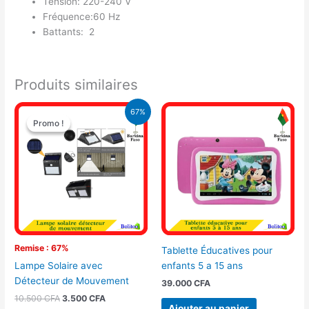
Tension: 220-240 V
Fréquence:60 Hz
Battants: 2
Produits similaires
Le
Le
67%
prix
prix
Promo !
Promo !
initial
actuel
était :
est :
10.500 CFA.
3.500 CFA.
Remise : 67%
Tablette Éducatives pour
enfants 5 a 15 ans
Lampe Solaire avec
Détecteur de Mouvement
39.000
CFA
10.500
CFA
3.500
CFA
Ajouter au panier