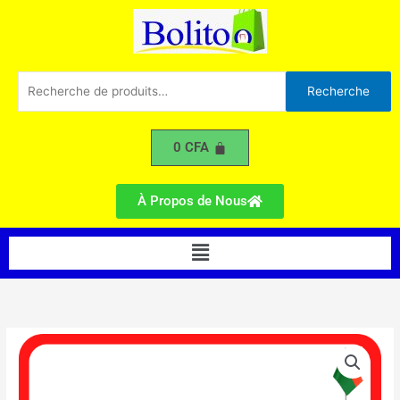
RF155-
Aller
TDINB/SS
au
contenu
Recherche
Recherche
pour :
0
CFA
À Propos de Nous
Menu
quantité
de
Réfrigérateur