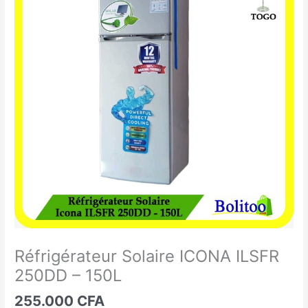
Solaire
ICONA
ILSFR
250DD
-
150L
Réfrigérateur Solaire ICONA ILSFR
250DD – 150L
255.000
CFA