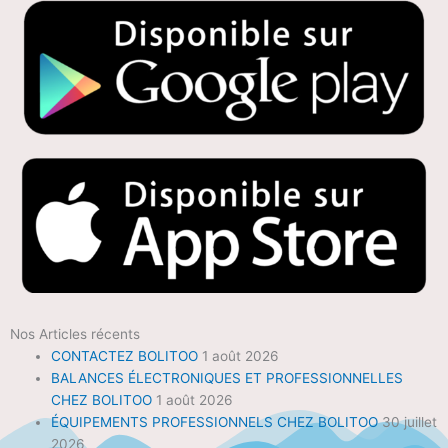
Nos Articles récents
CONTACTEZ BOLITOO
1 août 2026
BALANCES ÉLECTRONIQUES ET PROFESSIONNELLES
CHEZ BOLITOO
1 août 2026
ÉQUIPEMENTS PROFESSIONNELS CHEZ BOLITOO
30 juillet
2026